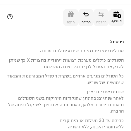
הוספה לסל
1
אספקה
החלפה
החזרה
מתנה
פרטים:
1
סנדלים עמידים במיוחד שיודעים לתת עבודה
הסנדלים כוללים מערכת רצועות ייחודית בתצורת X כך שניתן
להדק את הסנדל לכף הרגל בצורה מושלמת
כל הסנדלים מגיעים ארוזים בשקית הסנדל המפורסמת והמאוד
שימושית של שורש.
שנתים אחריות יצרן
לאחר שנתיים: בהינתן שהנקודות הירוקות בשני הסנדלים
נראות בבירור ובמלואן, האחריות היא בכפוף לשיקול דעתה של
החברה.
כביסה עד 30 מעלות או מים קרים
ללא חומרי הלבנה, ללא השריה