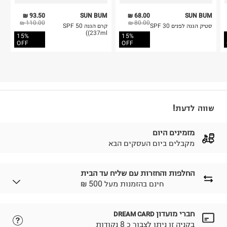
93.50 ₪
SUN BUM
68.00 ₪
SUN BUM
110.00 ₪
80.00 ₪
סטיק הגנה לפנים SPF 30
קרם הגנה 50 SPF
(237ml)
15%
15%
OFF
OFF
שווה לדעת!
מזמינים היום
מקבלים ביום העסקים הבא
החלפות והחזרות עם שליח עד הבית
₪ חינם בהזמנות מעל 500
חברי מועדון
DREAM CARD
לבחירת בשיטת המשלוח המתאימה לכם,
נא ללחוץ כאן.
בקניה זו ניתן לצבור כ 8 נקודות