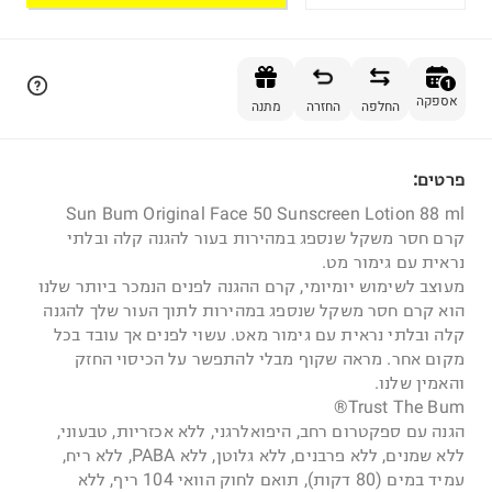
הוספה לסל
1
אספקה
החלפה
החזרה
מתנה
פרטים:
1
Sun Bum Original Face 50 Sunscreen Lotion 88 ml
קרם חסר משקל שנספג במהירות בעור להגנה קלה ובלתי
נראית עם גימור מט.
מעוצב לשימוש יומיומי, קרם ההגנה לפנים הנמכר ביותר שלנו
הוא קרם חסר משקל שנספג במהירות לתוך העור שלך להגנה
קלה ובלתי נראית עם גימור מאט. עשוי לפנים אך עובד בכל
מקום אחר. מראה שקוף מבלי להתפשר על הכיסוי החזק
והאמין שלנו.
Trust The Bum®
הגנה עם ספקטרום רחב, היפואלרגני, ללא אכזריות, טבעוני,
ללא שמנים, ללא פרבנים, ללא גלוטן, ללא PABA, ללא ריח,
עמיד במים (80 דקות), תואם לחוק הוואי 104 ריף, ללא