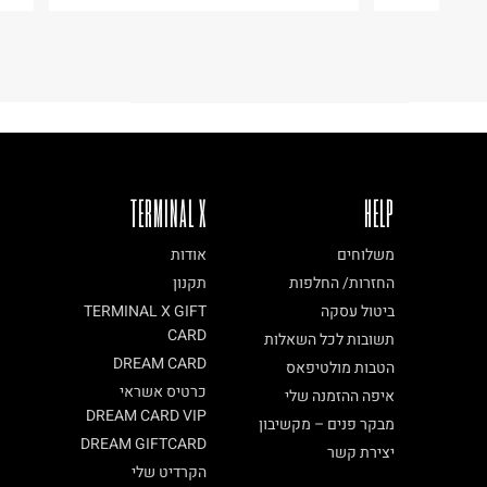
ח.פ. 515722536
TERMINAL X
HELP
משלוחים
אודות
החזרות/ החלפות
תקנון
ביטול עסקה
TERMINAL X GIFT
CARD
תשובות לכל השאלות
DREAM CARD
הטבות מולטיפאס
כרטיס אשראי
איפה ההזמנה שלי
DREAM CARD VIP
מבקר פנים – מקשיבון
DREAM GIFTCARD
יצירת קשר
הקרדיט שלי