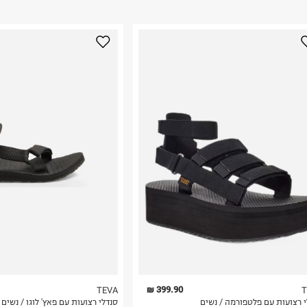
ום.
למידע נא ללחוץ
יות הרשת.
נא על גבי החבילה
רות באתר בלבד
 בלבד. לא ניתן
399.90 ₪
TEVA
T
י רצועות עם פלטפורמה / נשים
סנדלי רצועות עם פאץ' לוגו / נשים