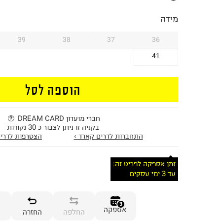
מידה
39
38
37
36
41
הוספה לסל
חברי מועדון DREAM CARD
בקניה זו ניתן לצבור כ 30 נקודות
התחברות לדרים קארד ›
הצטרפות לדרים
זמן אספקה לפריט זה:
עד 3 ימי עסקים
3
אספקה
החלפה
החזרה