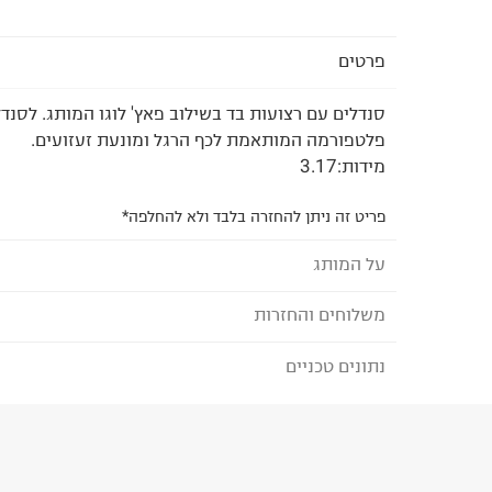
פרטים
סנדלים עם רצועות בד בשילוב פאץ' לוגו המותג. לסנדל
פלטפורמה המותאמת לכף הרגל ומונעת זעזועים.
מידות:3.17
פריט זה ניתן להחזרה בלבד ולא להחלפה*
על המותג
משלוחים והחזרות
Teva - טבע
המותג האמריקאי הינו מהמובילים בתחום ספורט הא
נתונים טכניים
לבחירת בשיטת המשלוח המתאימה לכם,
נא ללחוץ כאן
וטיולי הפנאי. כשהחב
הזמנתם והתחרטתם?
ההנעלה כיוון שייצרה את סנדלי הספורט הראשונים.
והחלה את דרכה בייצור נעליים המתאימות לפעילות ב
הרכב בד/חומר
:
Textile
בייצור של מגוון נעלי שטח, הליכה, אקסטרים וטיולים, 
₪) לזמן מוגבל! חינם בהזמנות מעל 500 ₪.
לפרטים נא
ארץ ייצור
:
פקיסטן
פתוחות המתאימות למים וליבשה, כל זאת תוך שמירה ע