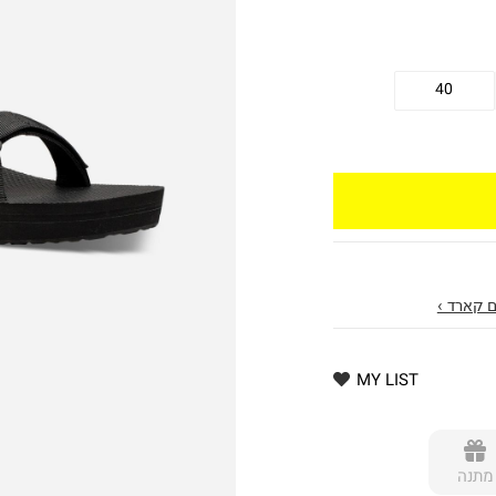
40
 קארד ›
MY LIST
מתנה