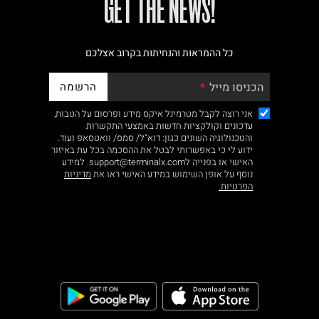
!GET THE NEWS
כל ההמראות והנחיתות בקרוב אצלכם
הרשמה
הכניסו מייל
אני רוצה לקבל מטרמינל איקס מידע ופרסום על הטבות,
עדכונים וקולקציות חדשות באמצעי התקשרות
והטכנולוגיה השונים כגון: דוא"ל/ סמס/ וואטסאפ ועוד.
ידוע לי כי באפשרותי לבטל את ההסכמה בכל עת באיזור
האישי או בפנייה לsupport@terminalx.com. למידע
נוסף על אופן השימוש במידע האישי ראו את
מדיניות
הפרטיות.