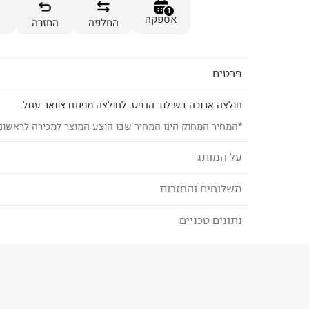
1
אספקה
החלפה
החזרה
פרטים
חולצה ארוכה בשילוב הדפס. לחולצה מפתח צוואר עגול.
*המחיר המחוק הינו המחיר שבו הוצע המוצר למכירה לראשונ
על המותג
משלוחים והחזרות
THE CHILDREN'S PLACE
מותג אופנה אמריקאי המציע קולקציה מגוונת ואיכותי
נתונים טכניים
לבחירת בשיטת המשלוח המתאימה לכם,
נא ללחוץ כאן
עד גיל 14. בקולקציה פרטי אופנה, אביזרים, נעליים
הזמנתם והתחרטתם?
הדפסים וגזרות המאפשרות להתלבש בכיף כל יום.
הרכב בד/חומר
:
100% COTTON
₪) לזמן מוגבל! חינם בהזמנות מעל 500 ₪.
לפרטים נא
ארץ ייצור
:
ישראל