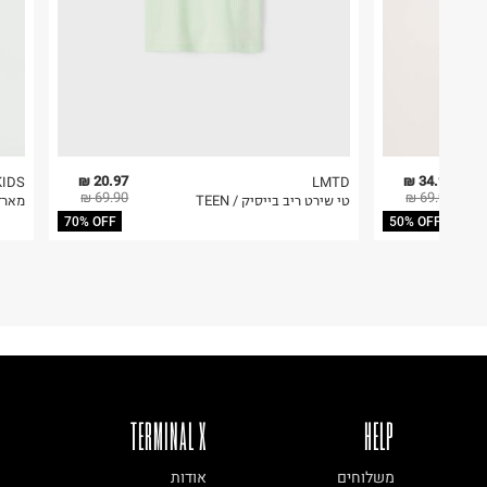
20.97 ₪
34.95 ₪
KIDS
LMTD
69.90 ₪
69.90 ₪
טי שירט ריב בייסיק / TEEN
מארז 3 גופיות ק
70% OFF
50% OFF
TERMINAL X
HELP
משלוחים
אודות