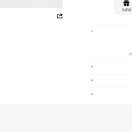
מתנה
whatsapp
facebook
pinterest
copy link
ה
ת לתינוקות וילדים
.
 ומגוון רחב של צבעים,
החזרות / החלפות בקליק עם שליח עד הבית ב-14.9 ₪ (במקום ב-19.9
 ללחוץ כאן
.