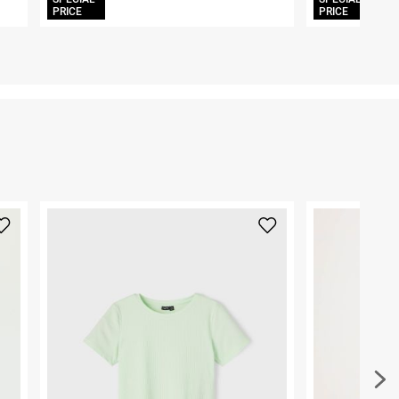
ח.פ. 515722536
PRICE
PRICE