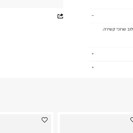
whatsapp
facebook
כה בשילוב שרוכי קשירה.
pinterest
copy link
.
החזרות / החלפות בקליק עם שליח עד הבית ב-14.9 ₪ (במקום ב-19.9
 ללחוץ כאן
.
ום.
למידע נא ללחוץ
נא על גבי החבילה