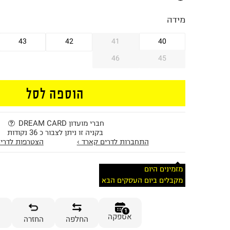
מידה
43
42
41
40
46
45
הוספה לסל
חברי מועדון DREAM CARD
בקניה זו ניתן לצבור כ 36 נקודות
התחברות לדרים קארד ›
הצטרפות לדרים
מזמינים היום
מקבלים ביום העסקים הבא
1
אספקה
החלפה
החזרה