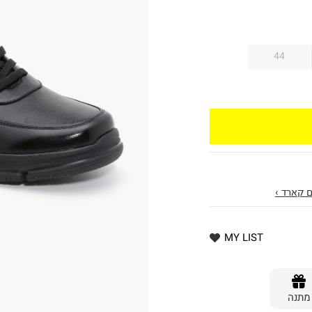
44
 קארד ›
MY LIST
מתנה