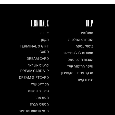
TERMINAL X
HELP
משלוחים
אודות
החזרות/ החלפות
תקנון
ביטול עסקה
TERMINAL X GIFT
CARD
תשובות לכל השאלות
DREAM CARD
הטבות מולטיפאס
כרטיס אשראי
איפה ההזמנה שלי
DREAM CARD VIP
מבקר פנים – מקשיבון
DREAM GIFTCARD
יצירת קשר
הקרדיט שלי
הצהרת נגישות
מפת אתר
מסמכי חברה
תנאי שימוש ומדיניות