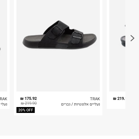
ח.פ. 510963580
פריטים שבירים יש להחזיר עם שליח דרך ממשק ההחז
בהתאם לתנאי השימוש.
חשוב לשים לב:
1. לא ניתן להחזיר פריטים שבירים דרך הדואר.
2. לא ניתן להחזיר חולצות בי"ס מודפסות בהדפסה אישית.
3. מוצרי טיפוח ניתן להחזיר סגורים באריזתם המקורית
להחזיר לקים.
4. לא ניתן להחזיר ויטמינים ותוספי תזונה.
5. יש להחזיר את כל הפריטים עם התוויות.
6. נעליים ניתן להחזיר רק בקופסתם המקורית בלבד.
175.92 ₪
219.90 ₪
RAK
TRAK
219.90 ₪
נעליים אלגנטיות / גברים
נעלי 
20% OFF