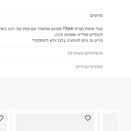
פרטים
נעלי נוחות מבית TRAK ומדגם אדוארד עם גפת עור ר
לנעליים סולייה שטוחה ורכה.
פריט זה ניתן להחזרה בלבד ולא להחלפה*
משלוחים והחזרות
נתונים טכניים
לבחירת בשיטת המשלוח המתאימה לכם,
נא ללחוץ כאן
הזמנתם והתחרטתם?
הרכב בד/חומר
:
עור
₪) לזמן מוגבל! חינם בהזמנות מעל 500 ₪.
לפרטים נא
ארץ ייצור
:
סין
ניתן גם להחזיר את החבילה דרך דואר ישראל ללא תשל
אין הוראות מיוחדות
כאן
.
היבואן
לפני החזרת החבילה, חשוב להדביק את מדבקת הגוביי
תמוז סחר
במקום בו הודבקה הכתובת שלכם.
ביאליק 5, תל אביב.