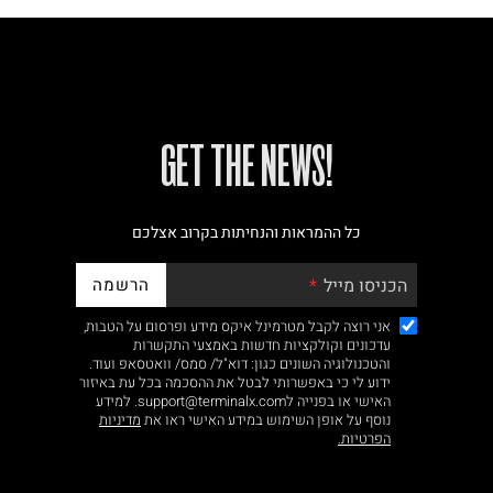
!GET THE NEWS
כל ההמראות והנחיתות בקרוב אצלכם
הרשמה
הכניסו מייל
אני רוצה לקבל מטרמינל איקס מידע ופרסום על הטבות,
עדכונים וקולקציות חדשות באמצעי התקשרות
והטכנולוגיה השונים כגון: דוא"ל/ סמס/ וואטסאפ ועוד.
ידוע לי כי באפשרותי לבטל את ההסכמה בכל עת באיזור
האישי או בפנייה לsupport@terminalx.com. למידע
נוסף על אופן השימוש במידע האישי ראו את
מדיניות
הפרטיות.