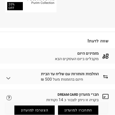
Purim Collection
20%
OFF
שווה לדעת!
מזמינים היום
מקבלים ביום העסקים הבא
החלפות והחזרות עם שליח עד הבית
₪ חינם בהזמנות מעל 500
חברי מועדון
DREAM CARD
לבחירת בשיטת המשלוח המתאימה לכם,
נא ללחוץ כאן.
בקניה זו ניתן לצבור כ 14 נקודות
הזמנתם והתחרטתם?
החזרות / החלפות בקליק עם שליח עד הבית ב-14.9 ₪
התחברו למועדון
הצטרפו למועדון
(במקום ב-19.9 ₪) לזמן מוגבל! חינם בהזמנות מעל 500 ₪.