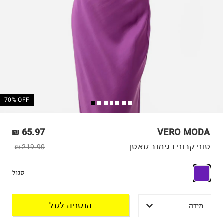
70% OFF
65.97 ₪
VERO MODA
טופ קרופ בגימור סאטן
219.90 ₪
סגול
הוספה לסל
מידה