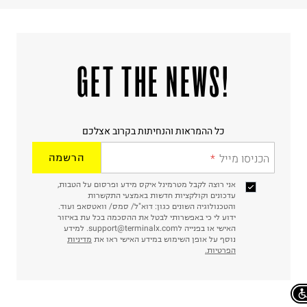
!GET THE NEWS
כל ההמראות והנחיתות בקרוב אצלכם
הכניסו מייל
הרשמה
אני רוצה לקבל מטרמינל איקס מידע ופרסום על הטבות,
עדכונים וקולקציות חדשות באמצעי התקשרות
והטכנולוגיה השונים כגון: דוא"ל/ סמס/ וואטסאפ ועוד.
ידוע לי כי באפשרותי לבטל את ההסכמה בכל עת באיזור
האישי או בפנייה לsupport@terminalx.com. למידע
נוסף על אופן השימוש במידע האישי ראו את
מדיניות
הפרטיות.