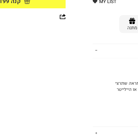
קנה 199 ₪ ומעלה וקבל מתנה
MY LIST
whatsapp
מתנה
facebook
pinterest
copy link
 מראה שתרצי
או היילייטר