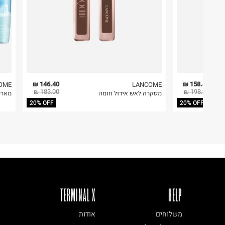
2. לא ניתן להחזיר חולצות בי"ס מודפסות בהדפסה אישית.
3. מוצרי טיפוח ניתן להחזיר סגורים באריזתם המקורית
להחזיר לקים.
4. לא ניתן להחזיר ויטמינים ותוספי תזונה.
5. יש להחזיר את כל הפריטים עם התוויות.
6. נעליים ניתן להחזיר רק בקופסתם המקורית בלבד.
146.40 ₪
158.40 ₪
OME
LANCOME
183.00 ₪
198.00 ₪
מסקרה לאש אידול חומה
מארז 
פריט זה הינו פריט שביר
20% OFF
20% OFF
ניתן להחזירו ע"י שליח בלבד.
TERMINAL X
HELP
משלוחים
אודות