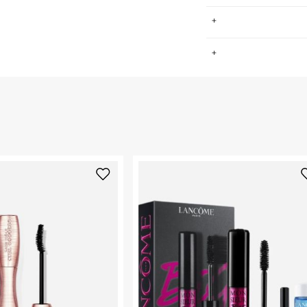
נטיות, היופי והשיק
.
ל הורד, שכל אחד
 גם אנו תופסים את
ה הזו, המשימה
החזרות / החלפות בקליק עם שליח עד הבית ב-14.9 ₪ (במקום ב-19.9
יבידואלים של כל
 ללחוץ כאן
.
ימה להן ולאורח
ום.
למידע נא ללחוץ
רתי והמוביל
בישראל, הפועל ב-135 מדינות בעולם ומעסיק למעלה מ-3000 מדענים
נא על גבי החבילה
רות באתר בלבד