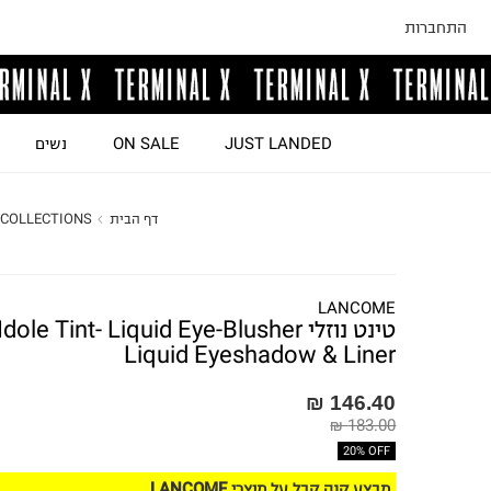
התחברות
JUST LANDED
ON SALE
נשים
דף הבית
COLLECTIONS
LANCOME
טינט נוזלי Idole Tint- Liquid Eye-Blusher
Liquid Eyeshadow & Liner
146.40 ₪
183.00 ₪
20% OFF
מבצע קנה קבל על מוצרי LANCOME