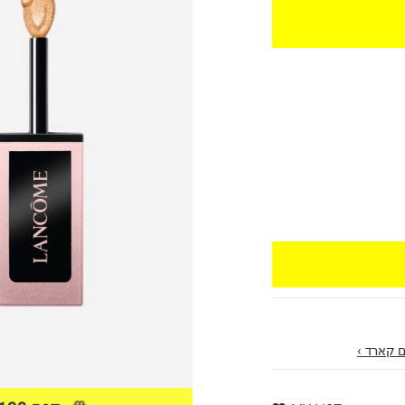
 קארד ›