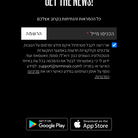
!GET THE NEWS
כל ההמראות והנחיתות בקרוב אצלכם
הרשמה
הכניסו מייל
אני רוצה לקבל מטרמינל איקס מידע ופרסום על הטבות,
עדכונים וקולקציות חדשות באמצעי התקשרות
והטכנולוגיה השונים כגון: דוא"ל/ סמס/ וואטסאפ ועוד.
ידוע לי כי באפשרותי לבטל את ההסכמה בכל עת באיזור
האישי או בפנייה לsupport@terminalx.com. למידע
נוסף על אופן השימוש במידע האישי ראו את
מדיניות
הפרטיות.