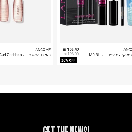
 בלבד. לא ניתן
158.40 ₪
LANCOME
LANC
198.00 ₪
מסקרה מיסייה ביג - MR BI
מסקרה לאש אידול Curl Goddess
20% OFF