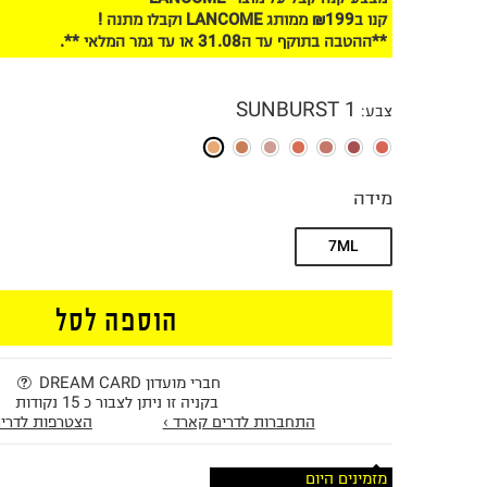
קנו ב₪199 ממותג LANCOME וקבלו מתנה !
**ההטבה בתוקף עד ה31.08 או עד גמר המלאי **.
SUNBURST 1
צבע
:
מידה
7ML
הוספה לסל
חברי מועדון DREAM CARD
בקניה זו ניתן לצבור כ 15 נקודות
התחברות לדרים קארד ›
הצטרפות לדרים
מזמינים היום