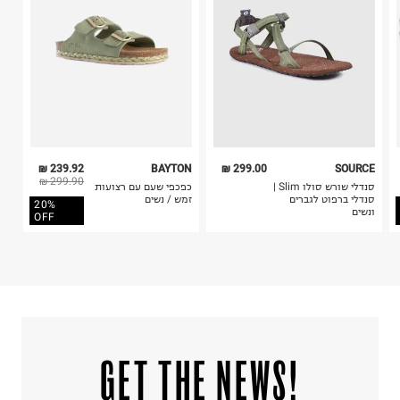
קריית שדה התעופה
5. יש להחזיר את כל הפריטים עם התוויות.
ח.פ. 515722536
6. נעליים ניתן להחזיר רק בקופסתם המקורית בלבד.
239.92 ₪
BAYTON
299.00 ₪
SOURCE
299.90 ₪
סנדלי שורש סולו Slim |
כפכפי שעם עם רצועות
סנדלי ברפוט לגברים
זמש / נשים
20%
ונשים
OFF
!GET THE NEWS