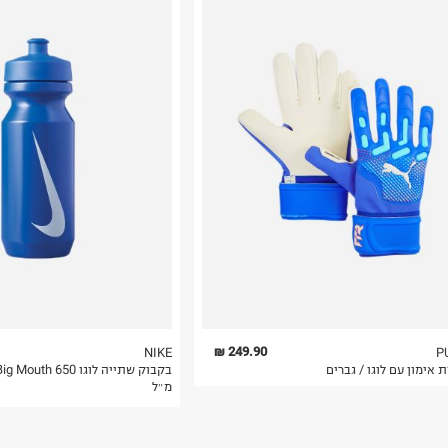
נא על גבי החבילה
רות באתר בלבד
 בלבד. לא ניתן
249.90 ₪
NIKE
P
 אימון עם לוגו / גברים
בקבוק שתייה לוגו ig Mouth 650
מ״ל