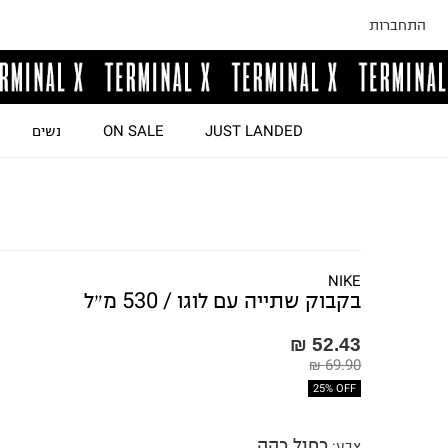
התחברות
JUST LANDED
ON SALE
נשים
NIKE
בקבוק שתייה עם לוגו / 530 מ״ל
52.43 ₪
69.90 ₪
25% OFF
כחול כהה
צבע
: