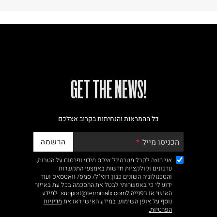
!GET THE NEWS
כל ההמראות והנחיתות בקרוב אצלכם
הרשמה
הכניסו מייל
אני רוצה לקבל מטרמינל איקס מידע ופרסום על הטבות,
עדכונים וקולקציות חדשות באמצעי התקשרות
והטכנולוגיה השונים כגון: דוא"ל/ סמס/ וואטסאפ ועוד.
ידוע לי כי באפשרותי לבטל את ההסכמה בכל עת באיזור
האישי או בפנייה לsupport@terminalx.com. למידע
נוסף על אופן השימוש במידע האישי ראו את
מדיניות
הפרטיות.