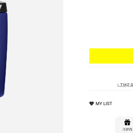
 קארד ›
MY LIST
מתנה