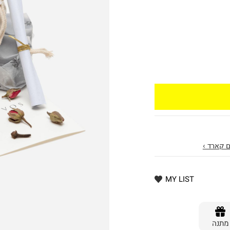
 קארד ›
MY LIST
מתנה