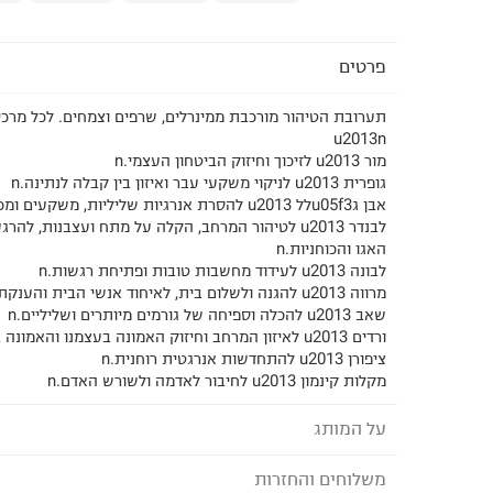
פרטים
תערובת הטיהור מורכבת ממינרלים, שרפים וצמחים. לכל מרכיב
u2013n
מור u2013 לזיכוך וחיזוק הביטחון העצמי.n
גופרית u2013 לניקוי משקעי עבר ואיזון בין קבלה לנתינה.n
אבן גu05f3לל u2013 להסרת אנרגיות שליליות, משקעים ומכשולים.n
לבנדר u2013 לטיהור המרחב, הקלה על מתח ועצבנות, להר
האגו והכוחניות.n
לבונה u2013 לעידוד מחשבות טובות ופתיחת רגשות.n
מרווה u2013 להגנה ולשלום בית, לאיחוד אנשי הבית והענקת התחדשות וניקיון.n
שאב u2013 להכלה וספיחה של גורמים מיותרים ושליליים.n
ורדים u2013 לאיזון המרחב וחיזוק האמונה בעצמנו והאמונה בטבע.n
ציפורן u2013 להתחדשות אנרגטית רוחנית.n
מקלות קינמון u2013 לחיבור לאדמה ולשורש האדם.n
על המותג
משלוחים והחזרות
VOS COSMETICS