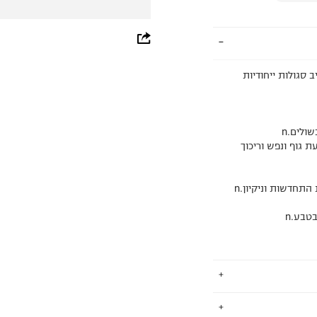
whatsapp
facebook
 סגולות ייחודיות
pinterest
copy link
געת גוף ונפש וריכוך