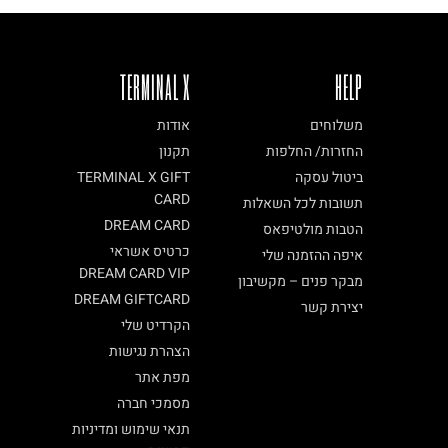
TERMINAL X
HELP
משלוחים
אודות
החזרות/ החלפות
תקנון
ביטול עסקה
TERMINAL X GIFT
CARD
תשובות לכל השאלות
DREAM CARD
הטבות מולטיפאס
כרטיס אשראי
איפה ההזמנה שלי
DREAM CARD VIP
מבקר פנים – מקשיבון
DREAM GIFTCARD
יצירת קשר
הקרדיט שלי
הצהרת נגישות
מפת אתר
מסמכי חברה
תנאי שימוש ומדיניות