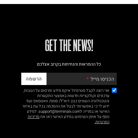
!GET THE NEWS
כל ההמראות והנחיתות בקרוב אצלכם
הרשמה
הכניסו מייל
אני רוצה לקבל מטרמינל איקס מידע ופרסום על הטבות,
עדכונים וקולקציות חדשות באמצעי התקשרות
והטכנולוגיה השונים כגון: דוא"ל/ סמס/ וואטסאפ ועוד.
ידוע לי כי באפשרותי לבטל את ההסכמה בכל עת באיזור
האישי או בפנייה לsupport@terminalx.com. למידע
נוסף על אופן השימוש במידע האישי ראו את
מדיניות
הפרטיות.