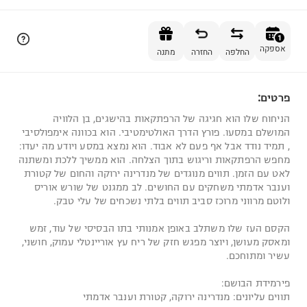
הוספה לסל
1
אספקה
החלפה
החזרה
מתנה
פרטים:
1
הניחוח שלו הוא חגיגה של הרפתקאות בהישגים, בן הלוויה
המושלם במסעו. פורץ הדרך האולטימטיבי. הוא בכוונה אימפולסיבי
, תמיד נודד אבל אף פעם לא אבוד. הוא נמצא במסע ויודע מה יעדו:
מחפש הרפתקאות וריגוש בתוך הצלחה. הוא ממשיך ללכת ומשתנה
לאט עם הזמן. תווים מנוגדים של מנדרינה ירוקה והחום של קטורת
וענבר אדמתי משחקים עם החושים. לב ממגנט של שורש אוריס
ולוטם מרווני מרוכז סביב תווים בלתי נשכחים של עלי טבק.
הקסם העז שלו משתלב באופן אמנותי בתו הבסיסי של עוד, זמש
ומאסק מעושן, ויוצר מפגש חזק של ריח עץ אוריינטלי עמוק, חושני,
עשיר ומתוחכם.
פירמידת הבושם:
תווים עליונים: מנדרינה ירוקה, קטורת וענבר אדמתי