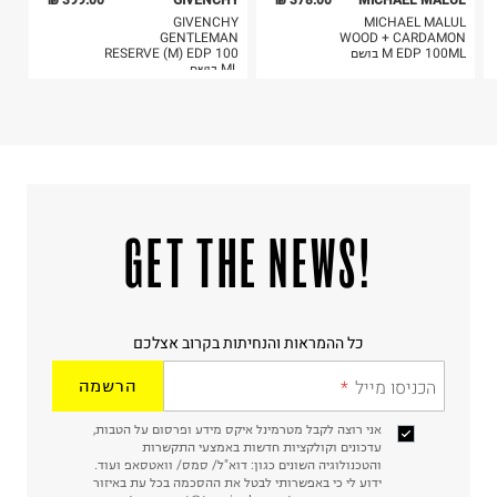
399.00 ₪
GIVENCHY
378.00 ₪
MICHAEL MALUL
GIVENCHY
MICHAEL MALUL
GENTLEMAN
WOOD + CARDAMON
M EDP 100ML בושם
RESERVE (M) EDP 100
ML בושם
!GET THE NEWS
כל ההמראות והנחיתות בקרוב אצלכם
הכניסו מייל
הרשמה
אני רוצה לקבל מטרמינל איקס מידע ופרסום על הטבות,
עדכונים וקולקציות חדשות באמצעי התקשרות
והטכנולוגיה השונים כגון: דוא"ל/ סמס/ וואטסאפ ועוד.
ידוע לי כי באפשרותי לבטל את ההסכמה בכל עת באיזור