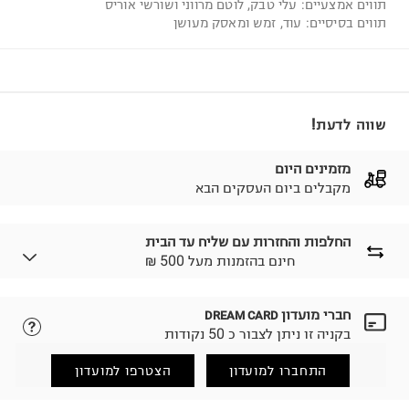
תווים אמצעיים: עלי טבק, לוטם מרווני ושורשי אוריס
תווים בסיסיים: עוד, זמש ומאסק מעושן
שווה לדעת!
מזמינים היום
מקבלים ביום העסקים הבא
החלפות והחזרות עם שליח עד הבית
₪ חינם בהזמנות מעל 500
חברי מועדון
DREAM CARD
לבחירת בשיטת המשלוח המתאימה לכם,
נא ללחוץ כאן.
בקניה זו ניתן לצבור כ 50 נקודות
הזמנתם והתחרטתם?
החזרות / החלפות בקליק עם שליח עד הבית ב-14.9 ₪
התחברו למועדון
הצטרפו למועדון
(במקום ב-19.9 ₪) לזמן מוגבל! חינם בהזמנות מעל 500 ₪.
לפרטים נא ללחוץ כאן
.