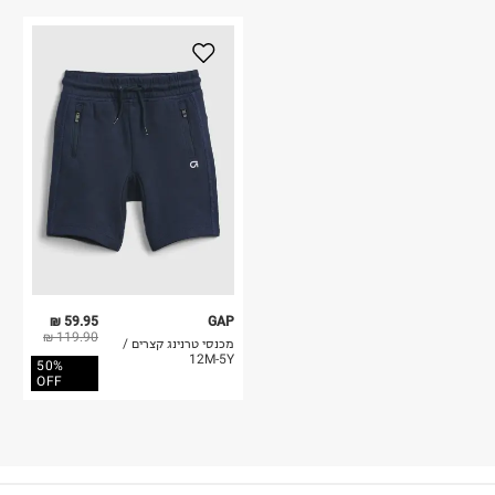
59.95 ₪
GAP
119.90 ₪
מכנסי טרנינג קצרים /
12M-5Y
50%
OFF