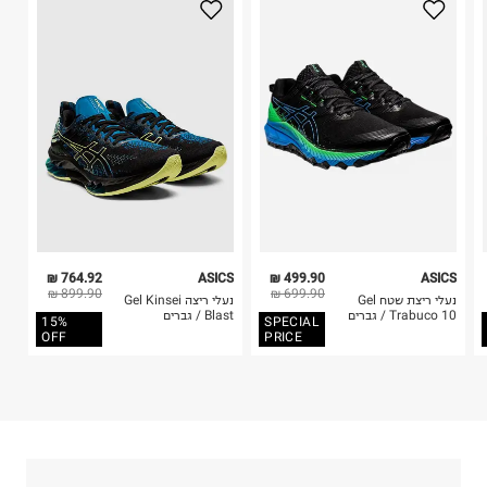
היבואן
3. מוצרי טיפוח ניתן להחזיר סגורים באריזתם המקורית
איי.אי.איל בע"מ
בלבד. לא ניתן להחזיר לקים.
דרך בן צבי 84, תל אביב.
4. לא ניתן להחזיר ויטמינים ותוספי תזונה.
ח.פ. 512368424
5. יש להחזיר את כל הפריטים עם התוויות.
6. נעליים ניתן להחזיר רק בקופסתם המקורית בלבד.
764.92 ₪
ASICS
499.90 ₪
ASICS
899.90 ₪
699.90 ₪
נעלי ריצת שטח Gel
נעלי ריצה Gel Kinsei
Trabuco 10 / גברים
Blast / גברים
15%
SPECIAL
OFF
PRICE