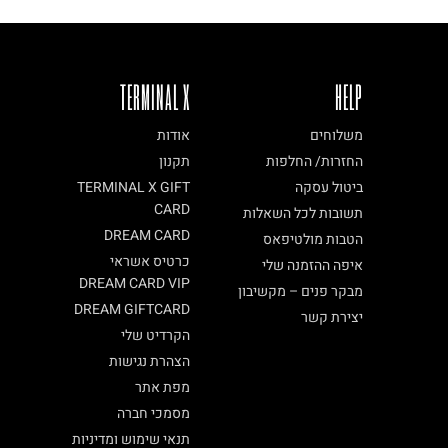
TERMINAL X
HELP
משלוחים
אודות
החזרות/ החלפות
תקנון
ביטול עסקה
TERMINAL X GIFT
CARD
תשובות לכל השאלות
DREAM CARD
הטבות מולטיפאס
כרטיס אשראי
איפה ההזמנה שלי
DREAM CARD VIP
מבקר פנים – מקשיבון
DREAM GIFTCARD
יצירת קשר
הקרדיט שלי
הצהרת נגישות
מפת אתר
מסמכי חברה
תנאי שימוש ומדיניות