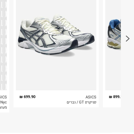
דרך בן צבי 84, תל אביב.
ומתוך שאיפה להמשיך ולהוביל בתחום הספורט.
ח.פ. 512368424
פריטים שבירים יש להחזיר עם שליח דרך ממשק ההחז
בהתאם לתנאי השימוש.
חשוב לשים לב:
1. לא ניתן להחזיר פריטים שבירים דרך הדואר.
2. לא ניתן להחזיר חולצות בי"ס מודפסות בהדפסה אישית.
3. מוצרי טיפוח ניתן להחזיר סגורים באריזתם המקורית
להחזיר לקים.
4. לא ניתן להחזיר ויטמינים ותוספי תזונה.
5. יש להחזיר את כל הפריטים עם התוויות.
6. נעליים ניתן להחזיר רק בקופסתם המקורית בלבד.
699.90 ₪
899.90 ₪
SICS
ASICS
סניקרס GT / גברים
מעוצ