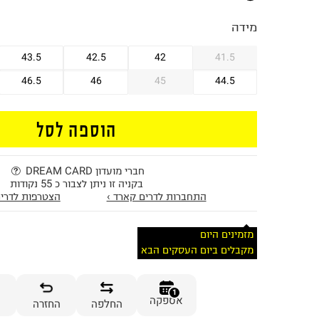
מידה
43.5
42.5
42
41.5
46.5
46
45
44.5
הוספה לסל
חברי מועדון DREAM CARD
בקניה זו ניתן לצבור כ 55 נקודות
התחברות לדרים קארד ›
הצטרפות לדרים
מזמינים היום
מקבלים ביום העסקים הבא
1
אספקה
החלפה
החזרה