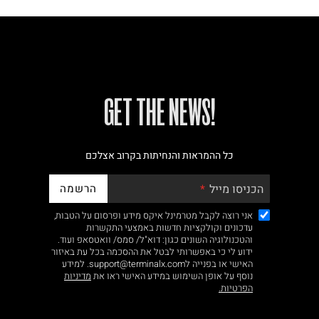
!GET THE NEWS
כל ההמראות והנחיתות בקרוב אצלכם
הרשמה
הכניסו מייל
אני רוצה לקבל מטרמינל איקס מידע ופרסום על הטבות,
עדכונים וקולקציות חדשות באמצעי התקשרות
והטכנולוגיה השונים כגון: דוא"ל/ סמס/ וואטסאפ ועוד.
ידוע לי כי באפשרותי לבטל את ההסכמה בכל עת באיזור
האישי או בפנייה לsupport@terminalx.com. למידע
נוסף על אופן השימוש במידע האישי ראו את
מדיניות
הפרטיות.