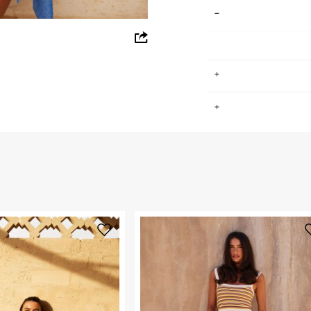
whatsapp
facebook
pinterest
.
copy link
החזרות / החלפות בקליק עם שליח עד הבית ב-14.9 ₪ (במקום ב-19.9
 ללחוץ כאן
.
ום.
למידע נא ללחוץ
נא על גבי החבילה
רות באתר בלבד