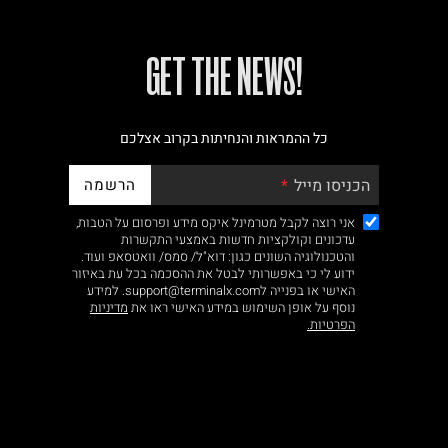
!GET THE NEWS
כל ההמראות והנחיתות בקרוב אצלכם
הרשמה
הכניסו מייל
אני רוצה לקבל מטרמינל איקס מידע ופרסום על הטבות,
עדכונים וקולקציות חדשות באמצעי התקשרות
והטכנולוגיה השונים כגון: דוא"ל/ סמס/ וואטסאפ ועוד.
ידוע לי כי באפשרותי לבטל את ההסכמה בכל עת באיזור
האישי או בפנייה לsupport@terminalx.com. למידע
נוסף על אופן השימוש במידע האישי ראו את
מדיניות
הפרטיות.