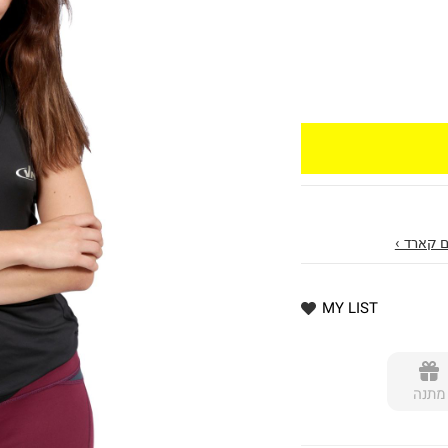
 קארד ›
MY LIST
מתנה