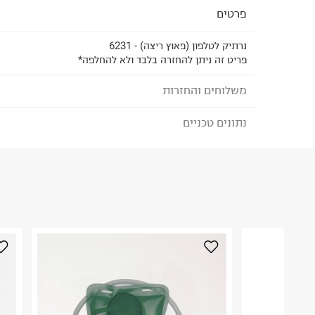
פרטים
נרתיק לטלפון (פאוץ ריצה) - 6231
פריט זה ניתן להחזרה בלבד ולא להחלפה*
משלוחים והחזרות
נתונים טכניים
לבחירת בשיטת המשלוח המתאימה לכם,
נא ללחוץ כאן
הזמנתם והתחרטתם?
הרכב בד/חומר
:
100% פוליאסטר
₪) לזמן מוגבל! חינם בהזמנות מעל 500 ₪.
לפרטים נא
ארץ ייצור
:
סין
ניתן גם להחזיר את החבילה דרך דואר ישראל ללא תשל
אין הוראות מיוחדות
כאן
.
היבואן
לפני החזרת החבילה, חשוב להדביק את מדבקת הגוביי
טרמינל איקס אונליין בע"מ
במקום בו הודבקה הכתובת שלכם.
בית פוקס-רח' החרמון
קריית שדה התעופה
פריטים שבירים יש להחזיר עם שליח דרך ממשק ההחז
ח.פ. 515722536
בהתאם לתנאי השימוש.