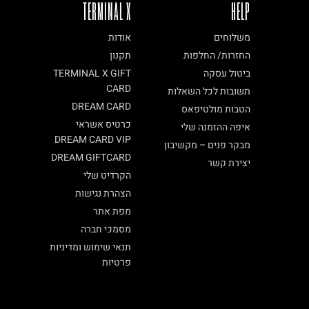
TERMINAL X
HELP
משלוחים
אודות
החזרות/ החלפות
תקנון
ביטול עסקה
TERMINAL X GIFT
CARD
תשובות לכל השאלות
DREAM CARD
הטבות מולטיפאס
כרטיס אשראי
איפה ההזמנה שלי
DREAM CARD VIP
מבקר פנים – מקשיבון
DREAM GIFTCARD
יצירת קשר
הקרדיט שלי
הצהרת נגישות
מפת אתר
מסמכי חברה
תנאי שימוש ומדיניות
פרטיות