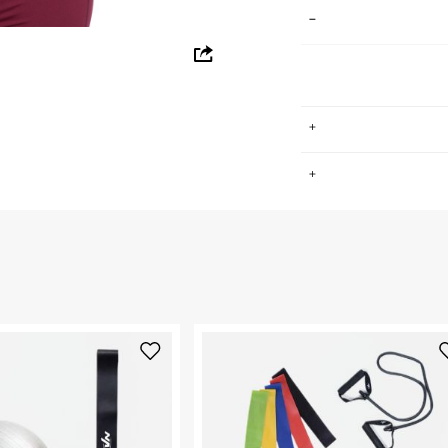
whatsapp
facebook
pinterest
copy link
.
החזרות / החלפות בקליק עם שליח עד הבית ב-14.9 ₪ (במקום ב-19.9
 ללחוץ כאן
.
ום.
למידע נא ללחוץ
נא על גבי החבילה
רות באתר בלבד