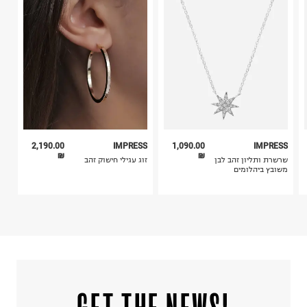
קריית שדה התעופה
4. לא ניתן להחזיר ויטמינים ותוספי תזונה.
ח.פ. 515722536
5. יש להחזיר את כל הפריטים עם התוויות.
6. נעליים ניתן להחזיר רק בקופסתם המקורית בלבד.
2,190.00
IMPRESS
1,090.00
IMPRESS
₪
₪
שרשרת ותליון זהב לבן
זוג עגילי חישוק זהב
משובץ ביהלומים