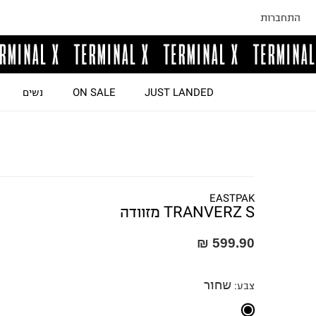
התחברות
JUST LANDED
ON SALE
נשים
EASTPAK
TRANVERZ S מזוודה
599.90 ₪
שחור
צבע
: