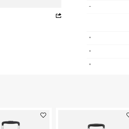
whatsapp
facebook
pinterest
copy link
תי מתפשרת שלהם,
.
בנוחות, שימושיות ובעיצובים עכשוויים. המותג חדר לאירופה בשנות ה-80
היבשת. המותג מציע
ים סגנון עדכני,
החזרות / החלפות בקליק עם שליח עד הבית ב-14.9 ₪ (במקום ב-19.9
 ללחוץ כאן
.
ום.
למידע נא ללחוץ
נא על גבי החבילה