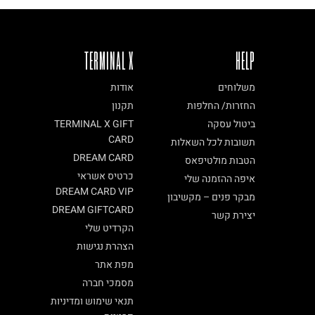
TERMINAL X
HELP
משלוחים
אודות
החזרות/ החלפות
תקנון
ביטול עסקה
TERMINAL X GIFT
CARD
תשובות לכל השאלות
DREAM CARD
הטבות מולטיפאס
כרטיס אשראי
איפה ההזמנה שלי
DREAM CARD VIP
מבקר פנים – מקשיבון
DREAM GIFTCARD
יצירת קשר
הקרדיט שלי
הצהרת נגישות
מפת אתר
מסמכי חברה
תנאי שימוש ומדיניות