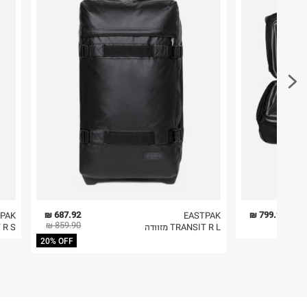
קריית שדה התעופה
פריטים שבירים יש להחזיר עם שליח דרך ממשק ההחז
ח.פ. 515722536
בהתאם לתנאי השימוש.
חשוב לשים לב:
1. לא ניתן להחזיר פריטים שבירים דרך הדואר.
2. לא ניתן להחזיר חולצות בי"ס מודפסות בהדפסה אישית.
3. מוצרי טיפוח ניתן להחזיר סגורים באריזתם המקורית
להחזיר לקים.
4. לא ניתן להחזיר ויטמינים ותוספי תזונה.
5. יש להחזיר את כל הפריטים עם התוויות.
6. נעליים ניתן להחזיר רק בקופסתם המקורית בלבד.
687.92 ₪
799.90 ₪
PAK
EASTPAK
859.90 ₪
TRANSIT R L מזוודה
IT R S
20% OFF