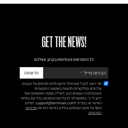
!GET THE NEWS
כל ההמראות והנחיתות בקרוב אצלכם
הרשמה
הכניסו מייל
אני רוצה לקבל מטרמינל איקס מידע ופרסום על הטבות,
עדכונים וקולקציות חדשות באמצעי התקשרות
והטכנולוגיה השונים כגון: דוא"ל/ סמס/ וואטסאפ ועוד.
ידוע לי כי באפשרותי לבטל את ההסכמה בכל עת באיזור
האישי או בפנייה לsupport@terminalx.com. למידע
נוסף על אופן השימוש במידע האישי ראו את
מדיניות
הפרטיות.