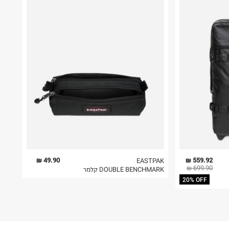
49.90 ₪
559.92 ₪
EASTPAK
699.90 ₪
DOUBLE BENCHMARK קלמר
20% OFF