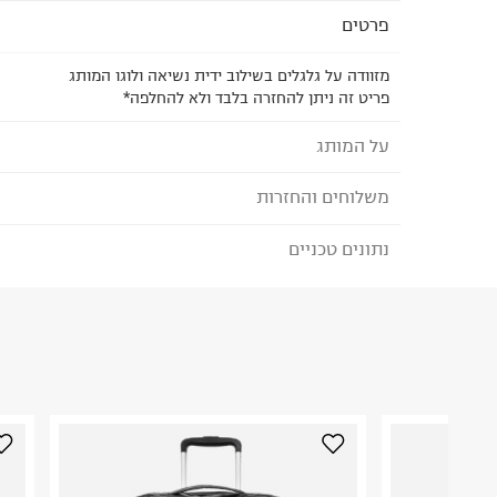
פרטים
מזוודה על גלגלים בשילוב ידית נשיאה ולוגו המותג
פריט זה ניתן להחזרה בלבד ולא להחלפה*
על המותג
משלוחים והחזרות
EASTPAK - איסטפאק
מותג אמריקאי אותנטי לתיקים הידועים באיכות הבל
נתונים טכניים
לבחירת בשיטת המשלוח המתאימה לכם,
נא ללחוץ כאן
הזמנתם והתחרטתם?
ועד היום הוא מותג התיקים הפופולארי ביותר ברחבי 
תיקים, מזוודות, תיקי נסיעה, פאוצ'ים ואביזרים המשלב
הרכב בד/חומר
:
100% Polyester
שימושיות ואיכות.
₪) לזמן מוגבל! חינם בהזמנות מעל 500 ₪.
לפרטים נא
ארץ ייצור
:
וייטנאם
ניתן גם להחזיר את החבילה דרך דואר ישראל ללא תשל
אין הוראות מיוחדות
כאן
.
היבואן
לפני החזרת החבילה, חשוב להדביק את מדבקת הגוביי
טרמינל איקס אונליין בע"מ
במקום בו הודבקה הכתובת שלכם.
בית פוקס-רח' החרמון