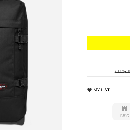
 קארד ›
MY LIST
מתנה