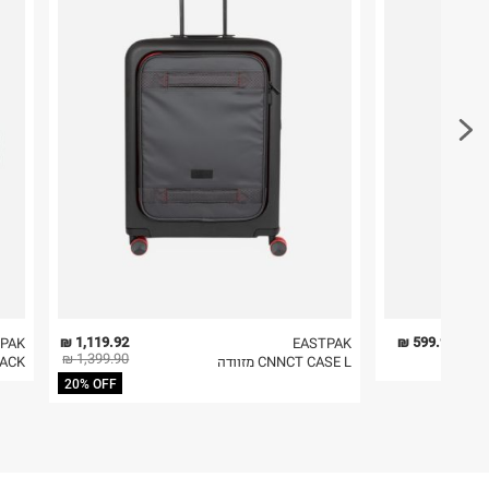
קריית שדה התעופה
פריטים שבירים יש להחזיר עם שליח דרך ממשק ההחז
ח.פ. 515722536
בהתאם לתנאי השימוש.
חשוב לשים לב:
1. לא ניתן להחזיר פריטים שבירים דרך הדואר.
2. לא ניתן להחזיר חולצות בי"ס מודפסות בהדפסה אישית.
3. מוצרי טיפוח ניתן להחזיר סגורים באריזתם המקורית
להחזיר לקים.
4. לא ניתן להחזיר ויטמינים ותוספי תזונה.
5. יש להחזיר את כל הפריטים עם התוויות.
6. נעליים ניתן להחזיר רק בקופסתם המקורית בלבד.
1,119.92 ₪
599.90 ₪
PAK
EASTPAK
1,399.90 ₪
CNNCT CASE L מזוודה
ELPACK
20% OFF