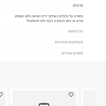
פרטים
מזוודה על גלגלים בשילוב ידית נשיאה ולוגו המותג
פריט זה ניתן להחזרה בלבד ולא להחלפה*
על המותג
משלוחים והחזרות
EASTPAK - איסטפאק
מותג אמריקאי אותנטי לתיקים הידועים באיכות הבל
נתונים טכניים
לבחירת בשיטת המשלוח המתאימה לכם,
נא ללחוץ כאן
הזמנתם והתחרטתם?
ועד היום הוא מותג התיקים הפופולארי ביותר ברחבי 
תיקים, מזוודות, תיקי נסיעה, פאוצ'ים ואביזרים המשלב
הרכב בד/חומר
:
60% Polyamide 40% Polyester
שימושיות ואיכות.
₪) לזמן מוגבל! חינם בהזמנות מעל 500 ₪.
לפרטים נא
ארץ ייצור
:
אינדונזיה
ניתן גם להחזיר את החבילה דרך דואר ישראל ללא תשל
אין הוראות מיוחדות
כאן
.
היבואן
לפני החזרת החבילה, חשוב להדביק את מדבקת הגוביי
טרמינל איקס אונליין בע"מ
במקום בו הודבקה הכתובת שלכם.
בית פוקס-רח' החרמון