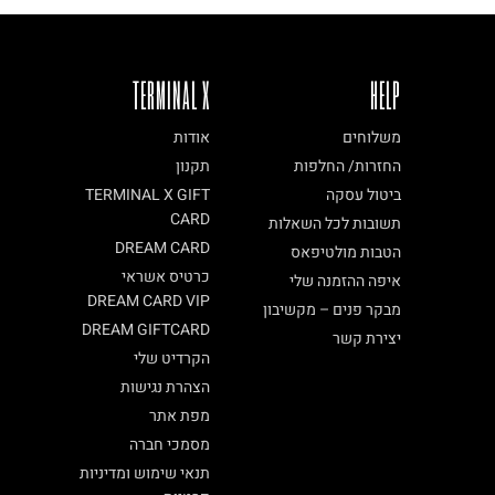
TERMINAL X
HELP
משלוחים
אודות
החזרות/ החלפות
תקנון
ביטול עסקה
TERMINAL X GIFT
CARD
תשובות לכל השאלות
DREAM CARD
הטבות מולטיפאס
כרטיס אשראי
איפה ההזמנה שלי
DREAM CARD VIP
מבקר פנים – מקשיבון
DREAM GIFTCARD
יצירת קשר
הקרדיט שלי
הצהרת נגישות
מפת אתר
מסמכי חברה
תנאי שימוש ומדיניות