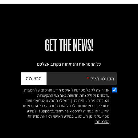
!GET THE NEWS
כל ההמראות והנחיתות בקרוב אצלכם
הרשמה
הכניסו מייל
אני רוצה לקבל מטרמינל איקס מידע ופרסום על הטבות,
עדכונים וקולקציות חדשות באמצעי התקשרות
והטכנולוגיה השונים כגון: דוא"ל/ סמס/ וואטסאפ ועוד.
ידוע לי כי באפשרותי לבטל את ההסכמה בכל עת באיזור
האישי או בפנייה לsupport@terminalx.com. למידע
נוסף על אופן השימוש במידע האישי ראו את
מדיניות
הפרטיות.