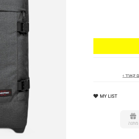
 קארד ›
MY LIST
מתנה