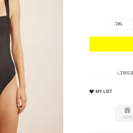
2XL
 קארד ›
MY LIST
מתנה