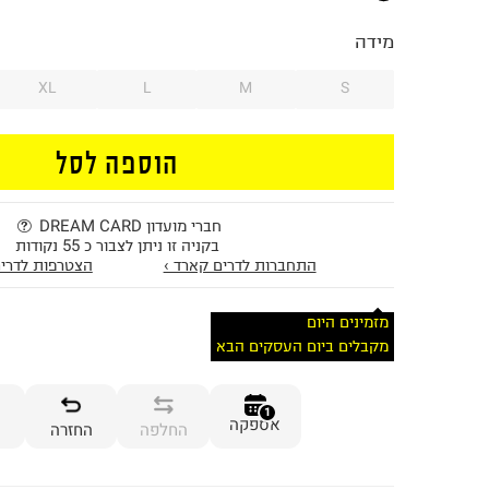
מידה
XL
L
M
S
הוספה לסל
חברי מועדון DREAM CARD
בקניה זו ניתן לצבור כ 55 נקודות
התחברות לדרים קארד ›
הצטרפות לדרים
מזמינים היום
מקבלים ביום העסקים הבא
1
אספקה
החלפה
החזרה