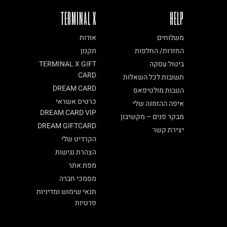
TERMINAL X
HELP
משלוחים
אודות
החזרות/ החלפות
תקנון
ביטול עסקה
TERMINAL X GIFT
CARD
תשובות לכל השאלות
DREAM CARD
הטבות מולטיפאס
כרטיס אשראי
איפה ההזמנה שלי
DREAM CARD VIP
מבקר פנים – מקשיבון
DREAM GIFTCARD
יצירת קשר
הקרדיט שלי
הצהרת נגישות
מפת אתר
מסמכי חברה
תנאי שימוש ומדיניות
פרטיות