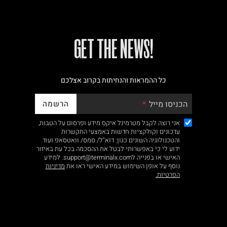
!GET THE NEWS
כל ההמראות והנחיתות בקרוב אצלכם
הרשמה
הכניסו מייל
אני רוצה לקבל מטרמינל איקס מידע ופרסום על הטבות,
עדכונים וקולקציות חדשות באמצעי התקשרות
והטכנולוגיה השונים כגון: דוא"ל/ סמס/ וואטסאפ ועוד.
ידוע לי כי באפשרותי לבטל את ההסכמה בכל עת באיזור
האישי או בפנייה לsupport@terminalx.com. למידע
נוסף על אופן השימוש במידע האישי ראו את
מדיניות
הפרטיות.