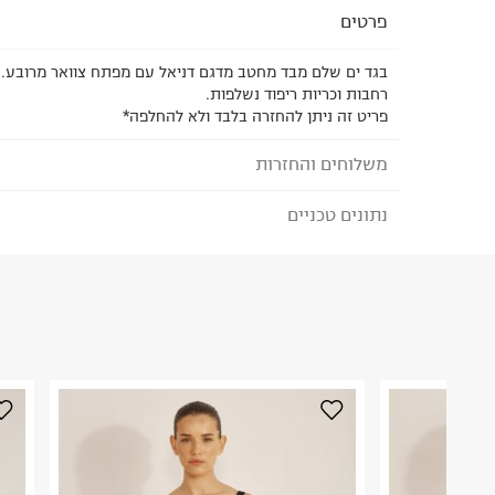
פרטים
בגד ים שלם מבד מחטב מדגם דניאל עם מפתח צוואר מרובע. 
רחבות וכריות ריפוד נשלפות.
פריט זה ניתן להחזרה בלבד ולא להחלפה*
משלוחים והחזרות
נתונים טכניים
לבחירת בשיטת המשלוח המתאימה לכם,
נא ללחוץ כאן
הזמנתם והתחרטתם?
הרכב בד/חומר
:
הרכב: 73% פוליאמיד 27% אלסטן
₪) לזמן מוגבל! חינם בהזמנות מעל 500 ₪.
לפרטים נא
ארץ ייצור
:
טורקיה
ניתן גם להחזיר את החבילה דרך דואר ישראל ללא תשל
הוראות כביסה
כאן
.
לפני החזרת החבילה, חשוב להדביק את מדבקת הגוביי
במקום בו הודבקה הכתובת שלכם.
פריטים שבירים יש להחזיר עם שליח דרך ממשק ההחז
כביסה עדינה במכונה עד-30°C