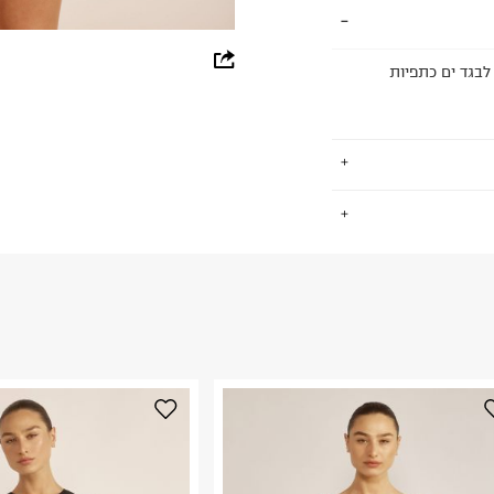
whatsapp
לבגד ים כתפיות
facebook
pinterest
copy link
.
החזרות / החלפות בקליק עם שליח עד הבית ב-14.9 ₪ (במקום ב-19.9
 ללחוץ כאן
.
ום.
למידע נא ללחוץ
נא על גבי החבילה
רות באתר בלבד