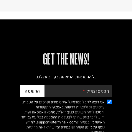
!GET THE NEWS
כל ההמראות והנחיתות בקרוב אצלכם
הרשמה
הכניסו מייל
אני רוצה לקבל מטרמינל איקס מידע ופרסום על הטבות,
עדכונים וקולקציות חדשות באמצעי התקשרות
והטכנולוגיה השונים כגון: דוא"ל/ סמס/ וואטסאפ ועוד.
ידוע לי כי באפשרותי לבטל את ההסכמה בכל עת באיזור
האישי או בפנייה לsupport@terminalx.com. למידע
נוסף על אופן השימוש במידע האישי ראו את
מדיניות