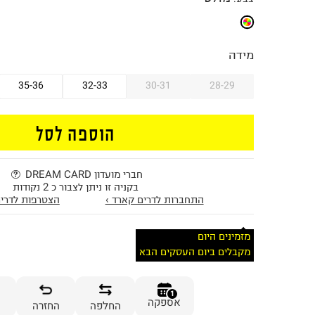
מידה
35-36
32-33
30-31
28-29
הוספה לסל
חברי מועדון DREAM CARD
בקניה זו ניתן לצבור כ 2 נקודות
התחברות לדרים קארד ›
הצטרפות לדרים
מזמינים היום
מקבלים ביום העסקים הבא
1
אספקה
החלפה
החזרה