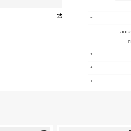
whatsapp
facebook
טוחה.
pinterest
ה
copy link
ת לתינוקות וילדים
.
 ומגוון רחב של צבעים,
החזרות / החלפות בקליק עם שליח עד הבית ב-14.9 ₪ (במקום ב-19.9
 ללחוץ כאן
.
ום.
למידע נא ללחוץ