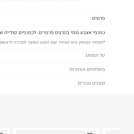
פרטים
כפכפי אצבע גומי בהדפס פרפרים. לכפכפים סולייה ש
*המחיר המחוק הינו המחיר שבו הוצע המוצר למכירה לראשונ
על המותג
משלוחים והחזרות
THE CHILDREN'S PLACE
מותג אופנה אמריקאי המציע קולקציה מגוונת ואיכותי
נתונים טכניים
לבחירת בשיטת המשלוח המתאימה לכם,
נא ללחוץ כאן
עד גיל 14. בקולקציה פרטי אופנה, אביזרים, נעליים
הזמנתם והתחרטתם?
הדפסים וגזרות המאפשרות להתלבש בכיף כל יום.
הרכב בד/חומר
:
100% גומי
₪) לזמן מוגבל! חינם בהזמנות מעל 500 ₪.
לפרטים נא
ארץ ייצור
:
מקסיקו
ניתן גם להחזיר את החבילה דרך דואר ישראל ללא תשל
הוראות כביסה
כאן
.