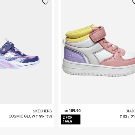
נא על גבי החבילה
רות באתר בלבד
 בלבד. לא ניתן
159.90 ₪
SKECHERS
DIAD
ס / בנות
נעלי אימון COSMIC GLOW
2 FOR
199.9