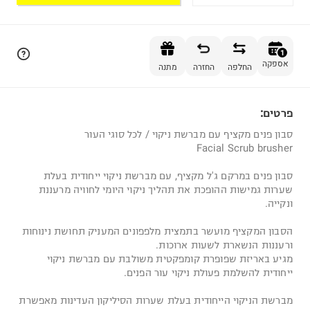
הוספה לסל
1
אספקה
החלפה
החזרה
מתנה
פרטים:
1
סבון פנים מקציף עם מברשת ניקוי / לכל סוגי העור
Facial Scrub brusher
סבון פנים במרקם ג'ל מקציף, עם מברשת ניקוי ייחודית בעלת
שערות גמישות ההופכת את תהליך ניקוי היומי לחוויה מרעננת
ונקייה.
הסבון המקציף מועשר בתמצית מלפפונים המעניק תחושת נינוחות
ורעננות הנשארת לשעות ארוכות.
מגיע באריזת שפופרת קומפקטית משולבת עם מברשת ניקוי
ייחודית להשלמת פעולת ניקוי עור הפנים.
מברשת הניקוי הייחודית בעלת שערות הסיליקון העדינות מאפשרת