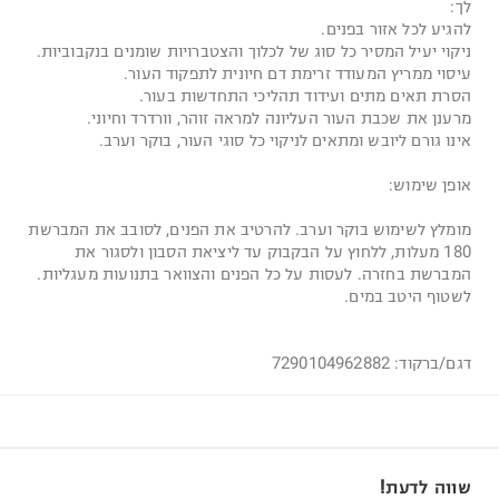
לך:
להגיע לכל אזור בפנים.
ניקוי יעיל המסיר כל סוג של לכלוך והצטברויות שומנים בנקבוביות.
עיסוי ממריץ המעודד זרימת דם חיונית לתפקוד העור.
הסרת תאים מתים ועידוד תהליכי התחדשות בעור.
מרענן את שכבת העור העליונה למראה זוהר, וורדרד וחיוני.
אינו גורם ליובש ומתאים לניקוי כל סוגי העור, בוקר וערב.
אופן שימוש:
מומלץ לשימוש בוקר וערב. להרטיב את הפנים, לסובב את המברשת
180 מעלות, ללחוץ על הבקבוק עד ליציאת הסבון ולסגור את
המברשת בחזרה. לעסות על כל הפנים והצוואר בתנועות מעגליות.
לשטוף היטב במים.
דגם/ברקוד: 7290104962882
שווה לדעת!