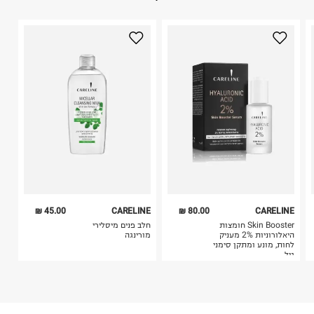
1. לא ניתן להחזיר פריטים שבירים דרך הדואר.
היבואן
2. לא ניתן להחזיר חולצות בי"ס מודפסות בהדפסה אישית.
טרמינל איקס אונליין בע"מ
3. מוצרי טיפוח ניתן להחזיר סגורים באריזתם המקורית
בית פוקס-רח' החרמון
בלבד. לא ניתן להחזיר לקים.
קריית שדה התעופה
4. לא ניתן להחזיר ויטמינים ותוספי תזונה.
ח.פ. 515722536
5. יש להחזיר את כל הפריטים עם התוויות.
6. נעליים ניתן להחזיר רק בקופסתם המקורית בלבד.
45.00 ₪
CARELINE
80.00 ₪
CARELINE
Skin Booster חומצות
חלב פנים מיסלירי
היאלורוניות 2% מעניק
מורינגה
לחות, מונע ומתקן סימני
גיל