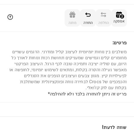
הוספה לסל
2
אספקה
החלפה
החזרה
מתנה
פרטים:
2
משלבים בין נוחות יומיומית לעיצוב קליל ומודרני. הדגמים עשויים
מחומרים קלים וגמישים שמעניקים תחושת רכות ונוחות לאורך כל
היום, עם סוליה יציבה ותמיכה טובה לכף הרגל. העיצוב הפרקטי
מאפשר נעילה והסרה בקלות, ומתאים לשימוש יומיומי, לחופשה או
לפעילויות קיץ. מגוון צבעים ועיצובים הופכים את הסנדלים
והכפכפים של Crocs לבחירה נוחה ופונקציונלית שמשתלבת
בקלות עם לוק קז'ואלי.
פריט זה ניתן להחזרה בלבד ולא להחלפה*
שווה לדעת!