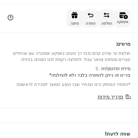
הוספה לסל
1
אספקה
החלפה
החזרה
מתנה
פרטים:
1
חולצת טי שירט קרופ מבד רך ונעים באפקט אומברה עם שרוולים
קצרים ומפתח צוואר עגול. לחולצה רקמת לוגו המותג בחזית.
מידת הדוגמן/ית
:
S
פריט זה ניתן להחזרה בלבד ולא להחלפה*
*המחיר המחוק הינו המחיר שבו הוצע המוצר למכירה לראשונה
מדריך מידות
שווה לדעת!