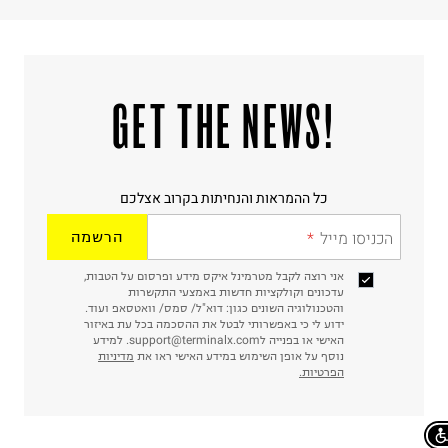
!GET THE NEWS
כל ההמראות והנחיתות בקרוב אצלכם
הכניסו מייל
הרשמה
אני רוצה לקבל מטרמינל איקס מידע ופרסום על הטבות,
עדכונים וקולקציות חדשות באמצעי התקשרות
והטכנולוגיה השונים כגון: דוא"ל/ סמס/ וואטסאפ ועוד.
ידוע לי כי באפשרותי לבטל את ההסכמה בכל עת באיזור
האישי או בפנייה לsupport@terminalx.com. למידע
נוסף על אופן השימוש במידע האישי ראו את
מדיניות
הפרטיות.