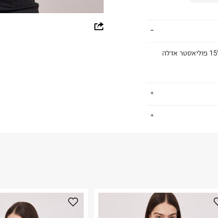
whatsapp
facebook
חולצה בגזרה רחבה עם הדפס פסים. הרכב בד: 85% כותנה 15% פוליאסטר אדלה
pinterest
copy link
.
החזרות / החלפות בקליק עם שליח עד הבית ב-14.9 ₪ (במקום ב-19.9
 ללחוץ כאן
.
ום.
למידע נא ללחוץ
נא על גבי החבילה