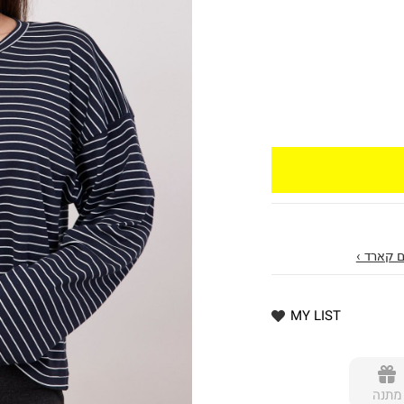
 קארד ›
MY LIST
מתנה