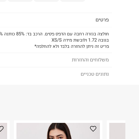
פרטים
בגובה 1.72 ולובשת מידה XS/S
פריט זה ניתן להחזרה בלבד ולא להחלפה*
משלוחים והחזרות
נתונים טכניים
לבחירת בשיטת המשלוח המתאימה לכם,
נא ללחוץ כאן
הזמנתם והתחרטתם?
הרכב בד/חומר
:
85% כותנה 15% פוליאסטר
₪) לזמן מוגבל! חינם בהזמנות מעל 500 ₪.
לפרטים נא
ארץ ייצור
:
ישראל
ניתן גם להחזיר את החבילה דרך דואר ישראל ללא תשל
הוראות כביסה
כאן
.
לפני החזרת החבילה, חשוב להדביק את מדבקת הגוביי