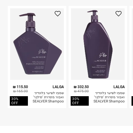
היבואן
1. לא ניתן להחזיר פריטים שבירים דרך הדואר.
טרמינל איקס אונליין בע"מ
2. לא ניתן להחזיר חולצות בי"ס מודפסות בהדפסה אישית.
בית פוקס-רח' החרמון
3. מוצרי טיפוח ניתן להחזיר סגורים באריזתם המקורית
קריית שדה התעופה
בלבד. לא ניתן להחזיר לקים.
ח.פ. 515722536
4. לא ניתן להחזיר ויטמינים ותוספי תזונה.
5. יש להחזיר את כל הפריטים עם התוויות.
6. נעליים ניתן להחזיר רק בקופסתם המקורית בלבד.
115.50 ₪
LALGA
332.50 ₪
LALGA
165.00 ₪
475.00 ₪
שמפו לשיער בלונדיני
שמפו לשיער בלונדיני
ואפור מסדרת 'סילבר'
ואפור מסדרת 'סילבר'
30%
30%
SEALVER Shampoo
SEALVER Shampoo
OFF
OFF