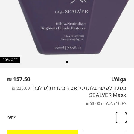
30% OFF
157.50 ₪
L'Alga
מסכה לשיער בלונדיני ואפור מסדרת 'סילבר'
225.00 ₪
SEALVER Mask
ל-100 מ"ל\גרם
₪63.00
שקוף