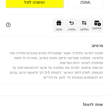
הוספה לסל
250ML
הוספה לסל
1
אספקה
החלפה
החזרה
מתנה
פרטים:
1
מסכה לשיער בלונדיני ואפור שמנטרלת גוונים צהובים ומחייה גווני
פלטינה. המסכה ממריצה תיקון נזקים בשיער, מחזירה לו לחות
ומוסיפה לשיער רכות וגמישות.
הוראות שימוש: למרוח את המסכה על שיער לח מהשורשים עד
הקצוות, לסרק לתוך השיער. להמתין 3-5 דק' ולשטוף היטב במים.
יש להשתמש בכפפות כדי להגן על הידיים
שווה לדעת!