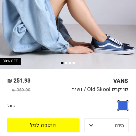
30% OFF
251.93 ₪
VANS
סניקרס Old Skool / נשים
359.90 ₪
כחול
הוספה לסל
מידה