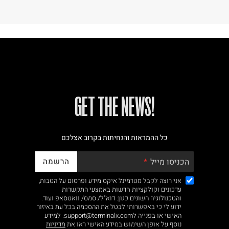
!GET THE NEWS
כל ההמראות והנחיתות בקרוב אצלכם
הרשמה
הכניסו מייל
אני רוצה לקבל מטרמינל איקס מידע ופרסום על הטבות,
עדכונים וקולקציות חדשות באמצעי התקשרות
והטכנולוגיה השונים כגון: דוא"ל/ סמס/ וואטסאפ ועוד.
ידוע לי כי באפשרותי לבטל את ההסכמה בכל עת באיזור
האישי או בפנייה לsupport@terminalx.com. למידע
נוסף על אופן השימוש במידע האישי ראו את
מדיניות