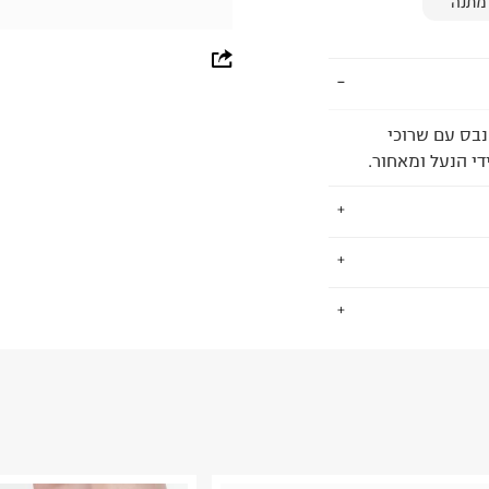
מתנה
whatsapp
facebook
Ch גבוהות מקנבס עם שרוכי
pinterest
די הנעל ומאחור.
copy link
 הפופולאריות
.
א הדרך שלו
 עד הערב ונלבשות
החזרות / החלפות בקליק עם שליח עד הבית ב-14.9 ₪ (במקום ב-19.9
 ללחוץ כאן
.
ום.
למידע נא ללחוץ