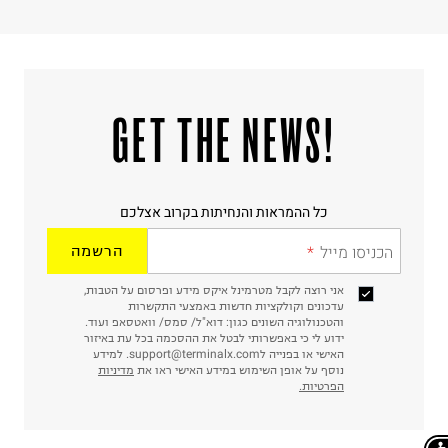
!GET THE NEWS
כל ההמראות והנחיתות בקרוב אצלכם
הכניסו מייל
הרשמה
אני רוצה לקבל מטרמינל איקס מידע ופרסום על הטבות,
עדכונים וקולקציות חדשות באמצעי התקשרות
והטכנולוגיה השונים כגון: דוא"ל/ סמס/ וואטסאפ ועוד.
ידוע לי כי באפשרותי לבטל את ההסכמה בכל עת באיזור
האישי או בפנייה לsupport@terminalx.com. למידע
נוסף על אופן השימוש במידע האישי ראו את
מדיניות
הפרטיות.