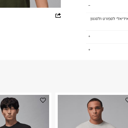
whatsapp
דיאלי לספורט ולסגנון
facebook
pinterest
copy link
.
החזרות / החלפות בקליק עם שליח עד הבית ב-14.9 ₪ (במקום ב-19.9
 ללחוץ כאן
.
ום.
למידע נא ללחוץ
נא על גבי החבילה
רות באתר בלבד