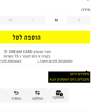
מידה
XL
L
M
S
הוספה לסל
חברי מועדון DREAM CARD
בקניה זו ניתן לצבור כ 15 נקודות
התחברות לדרים קארד ›
הצטרפות לדרים
מזמינים היום
מקבלים ביום העסקים הבא
1
אספקה
החלפה
החזרה