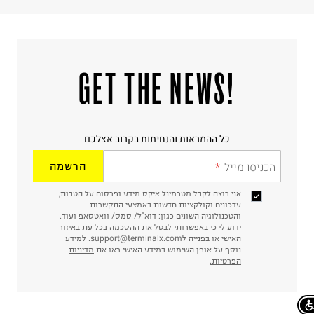
!GET THE NEWS
כל ההמראות והנחיתות בקרוב אצלכם
הכניסו מייל
הרשמה
אני רוצה לקבל מטרמינל איקס מידע ופרסום על הטבות,
עדכונים וקולקציות חדשות באמצעי התקשרות
והטכנולוגיה השונים כגון: דוא"ל/ סמס/ וואטסאפ ועוד.
ידוע לי כי באפשרותי לבטל את ההסכמה בכל עת באיזור
האישי או בפנייה לsupport@terminalx.com. למידע
נוסף על אופן השימוש במידע האישי ראו את
מדיניות
הפרטיות.