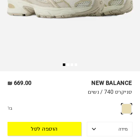
669.00 ₪
NEW BALANCE
סניקרס 740 / נשים
בז'
הוספה לסל
מידה