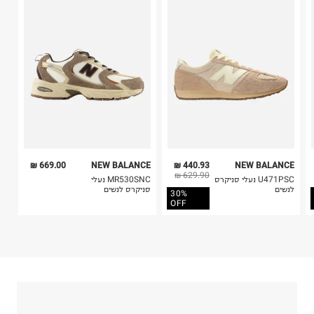
משה שרת 29, ראשון לציון.
בלבד. לא ניתן להחזיר לקים.
ח.פ. 511408502
4. לא ניתן להחזיר ויטמינים ותוספי תזונה.
5. יש להחזיר את כל הפריטים עם התוויות.
6. נעליים ניתן להחזיר רק בקופסתם המקורית בלבד.
669.00 ₪
NEW BALANCE
440.93 ₪
NEW BALANCE
629.90 ₪
U471PSC נעלי סניקרס
MR530SNC נעלי
לנשים
סניקרס לנשים
30%
OFF