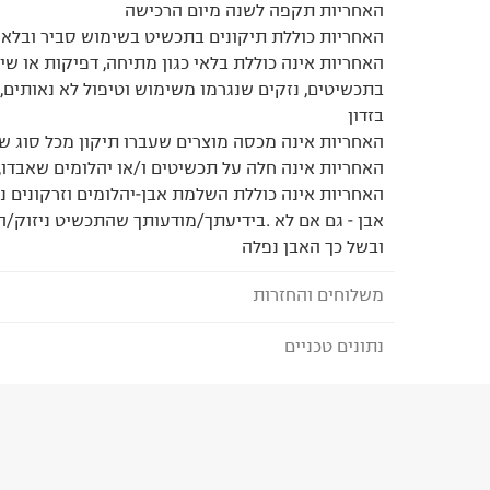
האחריות תקפה לשנה מיום הרכישה
האחריות כוללת תיקונים בתכשיט בשימוש סביר ובלאי
האחריות אינה כוללת בלאי כגון מתיחה, דפיקות או ש
בתכשיטים, נזקים שנגרמו משימוש וטיפול לא נאותים, 
בזדון
האחריות אינה מכסה מוצרים שעברו תיקון מכל סוג שהו
האחריות אינה חלה על תכשיטים ו/או יהלומים שאבדו, נ
האחריות אינה כוללת השלמת אבן-יהלומים וזרקונים נפ
אבן - גם אם לא .בידיעתך/מודעותך שהתכשיט ניזוק
ובשל כך האבן נפלה
משלוחים והחזרות
נתונים טכניים
לבחירת בשיטת המשלוח המתאימה לכם,
נא ללחוץ כאן
הזמנתם והתחרטתם?
הרכב בד/חומר
:
רוזגולד
₪) לזמן מוגבל! חינם בהזמנות מעל 500 ₪.
לפרטים נא
ארץ ייצור
:
ישראל
ניתן גם להחזיר את החבילה דרך דואר ישראל ללא תשל
היבואן