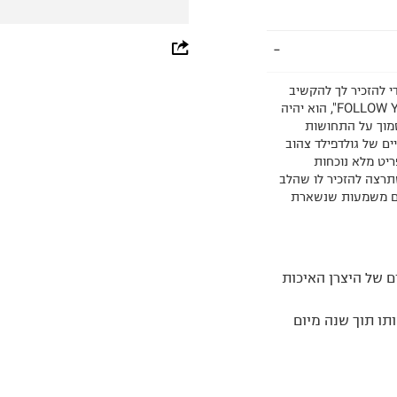
whatsapp
facebook
צמיד הזה נוצר כדי להזכיר לך להקשיב
תמיד ללב שלך. עם חריטה אישית ומדויקת – "FOLLOW YOUR HEART", הוא יהיה
pinterest
סמוך על התחושות
ים של גולדפילד צהוב
copy link
 את הצמיד לפריט מלא נוכחות
תרצה להזכיר לו שהלב
JUST BELIEV – תכשיטים עם משמעות שנשארת
 של היצרן האיכות
תו תוך שנה מיום