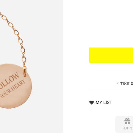
 קארד ›
MY LIST
מתנה