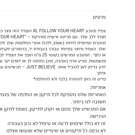
פרטים
צמיד מטבע XL FOLLOW YOUR HEART ה
תזכורת יומיומית לחיות באומץ, ללכת אחרי החלומות שלך ול
שלך. הצמיד מיוצר במיוחד עבורך בעבודת יד, בגימורים יוקרתי
או כסף . המטבע המרשים בקוטר 25 מ"מ הופך
ומשמעות. מגיע ארוז באהבה, מוכן כמתנה לך או לאדם יקר ש
יודע בדיוק לאן להוביל אותו. E
איתך.
פריט זה ניתן להחזרה בלבד ולא להחלפה*
אחריות:
האחריות שלנו מספקת לכל תיקון או החלפה של פגמים
חשובה לנו ביותר.
אם התכשיט שלך פגום או זקוק לתיקון, נשמח לתקן או
הרכישה
זה לא כולל שימוש לרעה או טיפול לא נכון בעבודה
לא נכסה כל תיקונים או שינויים שלא שנעשו אצלנו