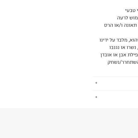
 טבעי
ימוש לרעה
תאונה ו/או הרס
א, מלבד על ידינו
שרו או נגנבו
ילת אבן או אובדן
/השתחרר/נשחק
.
החזרות / החלפות בקליק עם שליח עד הבית ב-14.9 ₪ (במקום ב-19.9
 ללחוץ כאן
.
ום.
למידע נא ללחוץ