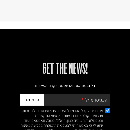
!GET THE NEWS
כל ההמראות והנחיתות בקרוב אצלכם
הרשמה
הכניסו מייל
אני רוצה לקבל מטרמינל איקס מידע ופרסום על הטבות,
עדכונים וקולקציות חדשות באמצעי התקשרות
והטכנולוגיה השונים כגון: דוא"ל/ סמס/ וואטסאפ ועוד.
ידוע לי כי באפשרותי לבטל את ההסכמה בכל עת באיזור