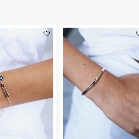
החזרות / החלפות בקליק עם שליח עד הבית ב-14.9 ₪ (במקום ב-19.9
 ללחוץ כאן
.
ום.
למידע נא ללחוץ
נא על גבי החבילה
רות באתר בלבד
 בלבד. לא ניתן