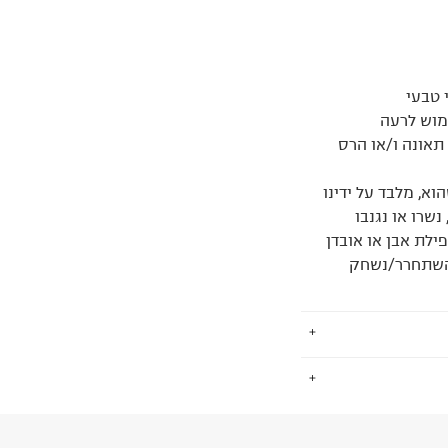
 טבעי
ימוש לרעה
תאונה ו/או הרס
א, מלבד על ידינו
שרו או נגנבו
ילת אבן או אובדן
/השתחרר/נשחק
.