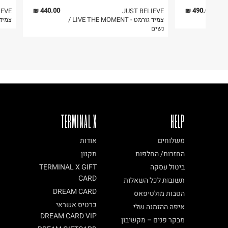
6. נעליים ניתן להחזיר רק בקופסתם המקורית בלבד.
440.00 ₪
490.00 ₪
IEVE
JUST BELIEVE
צמיד גורמט - LIVE THE MOMENT /
צמיד 
נשים
TERMINAL X
HELP
משלוחים
אודות
החזרות/ החלפות
תקנון
ביטול עסקה
TERMINAL X GIFT
CARD
תשובות לכל השאלות
DREAM CARD
הטבות מולטיפאס
כרטיס אשראי
איפה ההזמנה שלי
DREAM CARD VIP
מבקר פנים – מקשיבון