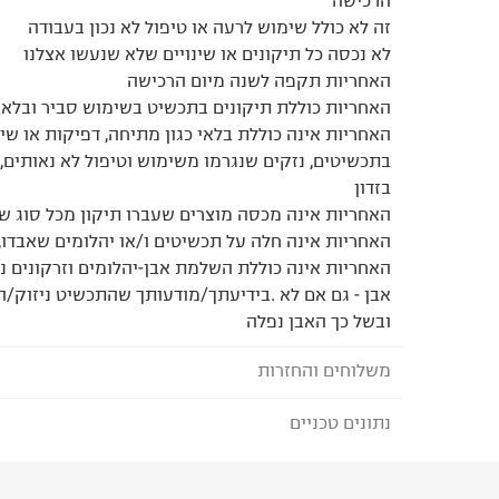
זה לא כולל שימוש לרעה או טיפול לא נכון בעבודה
לא נכסה כל תיקונים או שינויים שלא שנעשו אצלנו
האחריות תקפה לשנה מיום הרכישה
האחריות כוללת תיקונים בתכשיט בשימוש סביר ובלאי
האחריות אינה כוללת בלאי כגון מתיחה, דפיקות או ש
בתכשיטים, נזקים שנגרמו משימוש וטיפול לא נאותים, 
בזדון
האחריות אינה מכסה מוצרים שעברו תיקון מכל סוג שהו
האחריות אינה חלה על תכשיטים ו/או יהלומים שאבדו, נ
האחריות אינה כוללת השלמת אבן-יהלומים וזרקונים נפ
אבן - גם אם לא .בידיעתך/מודעותך שהתכשיט ניזוק
ובשל כך האבן נפלה
משלוחים והחזרות
נתונים טכניים
לבחירת בשיטת המשלוח המתאימה לכם,
נא ללחוץ כאן
הזמנתם והתחרטתם?
הרכב בד/חומר
:
גולדפילד