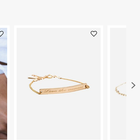
₪) לזמן מוגבל! חינם בהזמנות מעל 500 ₪.
לפרטים נא
ארץ ייצור
:
ישראל
ניתן גם להחזיר את החבילה דרך דואר ישראל ללא תשל
היבואן
כאן
.
טרמינל איקס אונליין בע"מ
בית פוקס-רח' החרמון
לפני החזרת החבילה, חשוב להדביק את מדבקת הגוביי
קריית שדה התעופה
במקום בו הודבקה הכתובת שלכם.
ח.פ. 515722536
פריטים שבירים יש להחזיר עם שליח דרך ממשק ההחז
בהתאם לתנאי השימוש.
חשוב לשים לב:
1. לא ניתן להחזיר פריטים שבירים דרך הדואר.
2. לא ניתן להחזיר חולצות בי"ס מודפסות בהדפסה אישית.
3. מוצרי טיפוח ניתן להחזיר סגורים באריזתם המקורית
להחזיר לקים.
4. לא ניתן להחזיר ויטמינים ותוספי תזונה.
5. יש להחזיר את כל הפריטים עם התוויות.