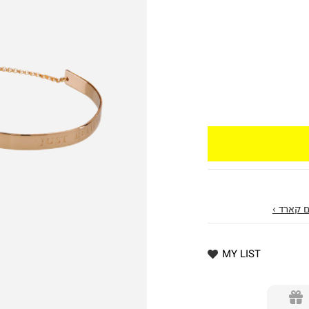
 קארד ›
MY LIST