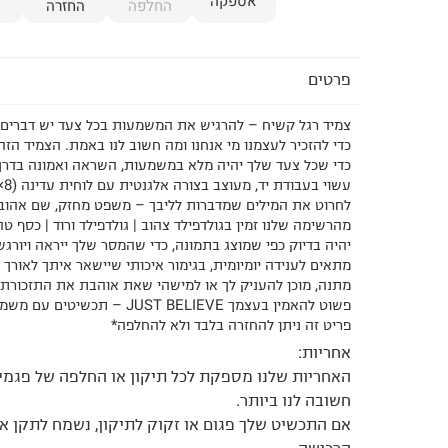
אספקה
החלפה
החזרה
פרטים
צמיד רגל קשיח – להרגיש את המשמעות בכל צעד יש דברים ש
כדי להזכיר לעצמנו מי אנחנו ומה חשוב לנו באמת. הצמיד הזה
כדי שכל צעד שלך יהיה מלא במשמעות, השראה ואמונה בדרך
לחרוט את המילים שמדברות לליבך – משפט מחזק, שם אהוב,
מהרשימה שלנו זמין בגולדפילד צהוב | גולדפילד ורוד | כסף ט
יהיה בדיוק כפי שמוצג בתמונה, כדי שהמסר שלך ייראה ויורג
מתאים לענידה יומיומית, בגימור איכותי שיישאר איתך לאורך ז
מתנה, מוכן להעניק לך או למישהי שאת אוהבת את התזכורת
פשוט להאמין בעצמך JUST BELIEVE – תכשיטים עם משמעות, בכל צעד שלך
פריט זה ניתן להחזרה בלבד ולא להחלפה*
אחריות:
האחריות שלנו מספקת לכל תיקון או החלפה של פגמים
חשובה לנו ביותר.
אם התכשיט שלך פגום או זקוק לתיקון, נשמח לתקן או
הרכישה