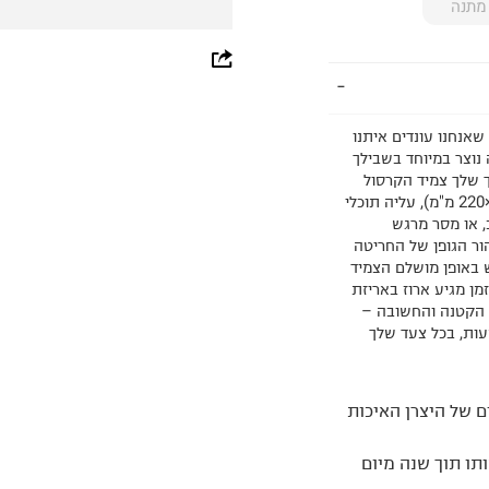
מתנה
whatsapp
facebook
אנחנו עונדים איתנו
pinterest
 נוצר במיוחד בשבילך
 שלך צמיד הקרסול
copy link
עשוי בעבודת יד, מעוצב בצורה אלגנטית עם לוחית עדינה (8×220 מ"מ), עליה תוכלי
 או מסר מרגש
הור הגופן של החריטה
ש באופן מושלם הצמיד
מן מגיע ארוז באריזת
 הקטנה והחשובה –
 של היצרן האיכות
תו תוך שנה מיום