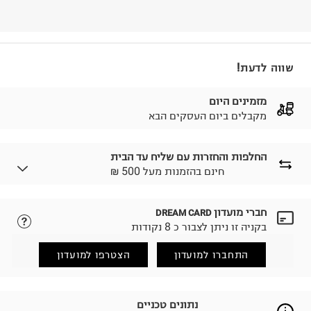
שווה לדעת!
מזמינים היום
מקבלים ביום העסקים הבא
החלפות והחזרות עם שליח עד הבית
₪ חינם בהזמנות מעל 500
חברי מועדון
DREAM CARD
לבחירת בשיטת המשלוח המתאימה לכם,
נא ללחוץ כאן.
בקניה זו ניתן לצבור כ 8 נקודות
הזמנתם והתחרטתם?
החזרות / החלפות בקליק עם שליח עד הבית ב-14.9 ₪
התחברו למועדון
הצטרפו למועדון
(במקום ב-19.9 ₪) לזמן מוגבל! חינם בהזמנות מעל 500 ₪.
לפרטים נא ללחוץ כאן
.
ניתן גם להחזיר את החבילה דרך דואר ישראל ללא תשלום.
נתונים טכניים
למידע נא ללחוץ כאן
.