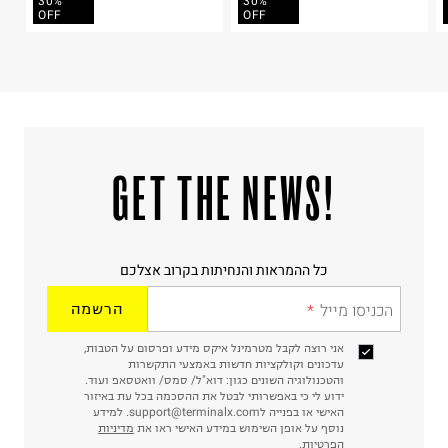
30%
30%
בית פוקס-רח' החרמון
OFF
OFF
קריית שדה התעופה
ח.פ. 515722536
!GET THE NEWS
כל ההמראות והנחיתות בקרוב אצלכם
הכניסו מייל
הרשמה
אני רוצה לקבל מטרמינל איקס מידע ופרסום על הטבות,
עדכונים וקולקציות חדשות באמצעי התקשרות
והטכנולוגיה השונים כגון: דוא"ל/ סמס/ וואטסאפ ועוד.
ידוע לי כי באפשרותי לבטל את ההסכמה בכל עת באיזור
האישי או בפנייה לsupport@terminalx.com. למידע
נוסף על אופן השימוש במידע האישי ראו את
מדיניות
הפרטיות.