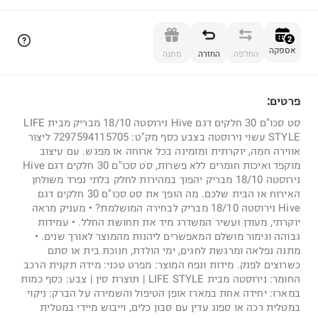
הוספה לסל
2
אספקה
החלפה
החזרה
מתנה
פרטים:
2
סט סכו"ם 30 חלקים דגם Hive נירוסטה 18/10 מבריק מבית LIFE
STYLE עשוי נירוסטה בצבע כסף מק"ט: 7297594115705 ליצור
אווירה חמה, יוקרתית ומזמינה בכל ארוחה או מפגש. עם עיצוב
מוקפד ואיכות חומרים ללא פשרות, סט סכו"ם 30 חלקים דגם Hive
נירוסטה 18/10 מבריק יהפוך במהירות לחלק בלתי נפרד משולחן
האירוח או הבית שלכם. מה הופך את סט סכו"ם 30 חלקים דגם
Hive נירוסטה 18/10 מבריק לבחירה המושלמת? • מעניק מראה
יוקרתי, מעודן ועשיר המשדרג מיד את תחושת החלל. • עמידות
גבוהה וגימור מושלם המאפשרים ליהנות מהמוצר לאורך שנים. •
מתנה נפלאה ומרגשת לחגים, ימי הולדת, חנוכת בית או סתם
כשרוצים לפנק. מידות ונפח המוצר: מפרט טכני: מידה תקנית הרכב
החומר: נירוסטה מבית LIFE STYLE | תוצרת סין | צבע: כסף כמות
במארז: יחידה אחת במארז אופן הטיפול והשמירה על הברק: ניקוי
במטלית רכה או ספוג עדין עם סבון כלים, וייבוש מיידי במטלית