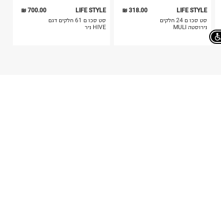
700.00 ₪
LIFE STYLE
318.00 ₪
LIFE STYLE
סט סכו ם 24 חלקים
סט סכו ם 61 חלקים דגם
נירוסטה MULI
HIVE ניר
Chat on
!GET THE NEWS
כל ההמראות והנחיתות בקרוב אצלכם
הכניסו מייל
הרשמה
אני רוצה לקבל מטרמינל איקס מידע ופרסום על הטבות,
עדכונים וקולקציות חדשות באמצעי התקשרות
והטכנולוגיה השונים כגון: דוא"ל/ סמס/ וואטסאפ ועוד.