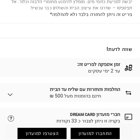
יבשה למניעת כתמי מים. מומלץ להימנע מחומרי הלבנה וכלור. אל
תפספסו – שדרגו את עיצוב הבית והשולחן כבר עכשיו!
פריט זה ניתן להחזרה בלבד ולא להחלפה*
שווה לדעת!
זמן אספקה לפריט זה:
עד 2 ימי עסקים
החלפות והחזרות עם שליח עד הבית
₪ חינם בהזמנות מעל 500
חברי מועדון
DREAM CARD
לבחירת בשיטת המשלוח המתאימה לכם,
נא ללחוץ כאן.
בקניה זו ניתן לצבור כ 33 נקודות
הזמנתם והתחרטתם?
החזרות / החלפות בקליק עם שליח עד הבית ב-14.9 ₪
התחברו למועדון
הצטרפו למועדון
(במקום ב-19.9 ₪) לזמן מוגבל! חינם בהזמנות מעל 500 ₪.