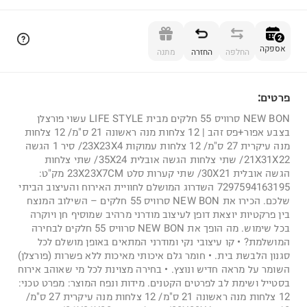
הוספה לסל
2
אספקה
החלפה
החזרה
מתנה
פרטים:
2
NEW BON סרוויס 55 חלקים מבית LIFE STYLE עשוי פורצלן
בצבע אפור+פס זהב | 12 צלחות מנה ראשונה 21 ס"מ/ 12 צלחות
מנה עיקרית 27 ס"מ/ 12 צלחות עמוקות 23X23X4/ סיר 1 הגשה
21X31X22/ שתי צלחות הגשה אובלית 35X24/ שתי צלחות
הגשה אובלית 30X21/ שתי קערות סלט 23X23X7CM מק"ט:
7297594163195 השדרוג המושלם לחוויית האירוח והעיצוב הביתי
שלכם. הכירו את NEW BON סרוויס 55 חלקים – השילוב המנצח
בין פרקטיות יוצאת דופן לעיצוב מודרני מרהיב שמוסיף חן ויוקרה
בכל שימוש. מה הופך את NEW BON סרוויס 55 חלקים לבחירה
המושלמת? • קו עיצובי נקי ומודרני המתאים באופן מושלם לכל
סגנון הלבשת בית. • חומר גלם איכותי מאיכות ללא פשרות (פורצלן)
השומר על מראה חדיש ונוצץ. • בחירה מצוינת לכל מי שאוהב אירוח
בסטייל ושימת לב לפרטים הקטנים. מידות ונפח המוצר: מפרט טכני:
12 צלחות מנה ראשונה 21 ס"מ/ 12 צלחות מנה עיקרית 27 ס"מ/