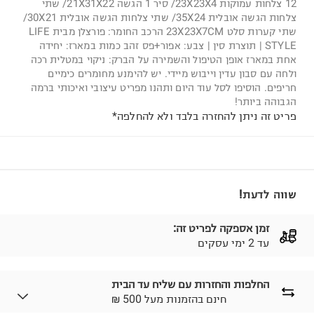
12 צלחות עמוקות 23X23X4/ סיר 1 הגשה 21X31X22/ שתי
צלחות הגשה אובלית 35X24/ שתי צלחות הגשה אובלית 30X21/
שתי קערות סלט 23X23X7CM הרכב החומר: פורצלן מבית LIFE
STYLE | תוצרת סין | צבע: אפור+פס זהב כמות במארז: יחידה
אחת במארז אופן הטיפול והשמירה על הברק: ניקוי במטלית רכה
ולחה עם סבון עדין וייבוש מיידי. יש להימנע מחומרים כימיים
חריפים. הוסיפו לסל עוד היום ותהנו מפריט עיצובי ואיכותי ברמה
הגבוהה ביותר!
פריט זה ניתן להחזרה בלבד ולא להחלפה*
שווה לדעת!
זמן אספקה לפריט זה:
עד 2 ימי עסקים
החלפות והחזרות עם שליח עד הבית
₪ חינם בהזמנות מעל 500