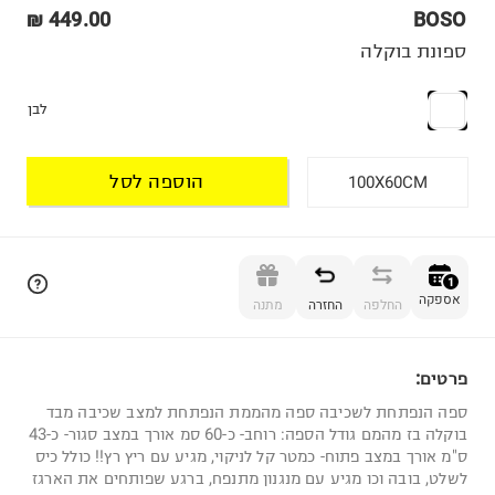
449.00 ₪
BOSO
ספונת בוקלה
לבן
הוספה לסל
100X60CM
הוספה לסל
1
אספקה
החלפה
החזרה
מתנה
פרטים:
1
ספה הנפתחת לשכיבה ספה מהממת הנפתחת למצב שכיבה מבד
בוקלה בז מהמם גודל הספה: רוחב- כ-60 סמ אורך במצב סגור- כ-43
ס"מ אורך במצב פתוח- כמטר קל לניקוי, מגיע עם ריץ רץ!! כולל כיס
לשלט, בובה וכו מגיע עם מנגנון מתנפח, ברגע שפותחים את הארגז