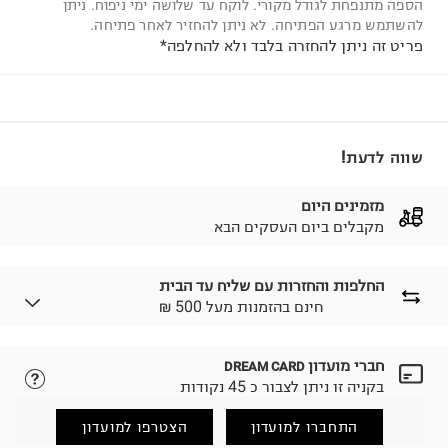
הספה מתנפחת לגודל מקורי. לוקח עד שלושה ימי ניפוח. ניתן
להשתמש מרגע הפתיחה. לא ניתן להחזיר לאחר פתיחה.
פריט זה ניתן להחזרה בלבד ולא להחלפה*
שווה לדעת!
מזמינים היום
מקבלים ביום העסקים הבא
החלפות והחזרות עם שליח עד הבית
₪ חינם בהזמנות מעל 500
חברי מועדון
DREAM CARD
לבחירת בשיטת המשלוח המתאימה לכם,
נא ללחוץ כאן.
בקניה זו ניתן לצבור כ 45 נקודות
הזמנתם והתחרטתם?
החזרות / החלפות בקליק עם שליח עד הבית ב-14.9 ₪
התחברו למועדון
הצטרפו למועדון
(במקום ב-19.9 ₪) לזמן מוגבל! חינם בהזמנות מעל 500 ₪.