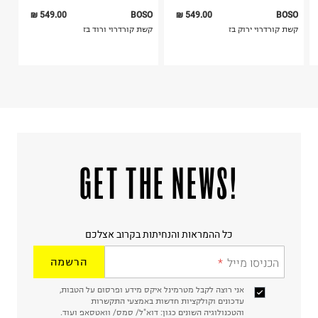
549.00 ₪
BOSO
549.00 ₪
BOSO
קשת קורדרוי ירוק בז
קשת קורדרוי ורוד בז
!GET THE NEWS
כל ההמראות והנחיתות בקרוב אצלכם
הכניסו מייל
הרשמה
אני רוצה לקבל מטרמינל איקס מידע ופרסום על הטבות,
עדכונים וקולקציות חדשות באמצעי התקשרות
והטכנולוגיה השונים כגון: דוא"ל/ סמס/ וואטסאפ ועוד.