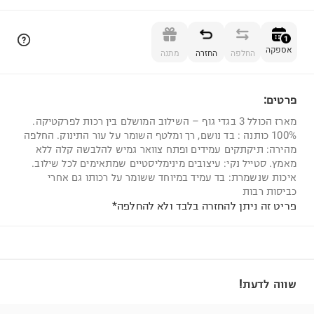
הוספה לסל
1
אספקה
החלפה
החזרה
מתנה
פרטים:
1
מארז הכולל 3 בגדי גוף – השילוב המושלם בין רכות לפרקטיקה.
100% כותנה : בד נושם, רך ומלטף השומר על עור התינוק. החלפה
מהירה: תיקתקים עמידים ופתח צוואר גמיש להלבשה קלה ללא
מאמץ. סטייל נקי: עיצובים מינימליסטיים שמתאימים לכל שילוב.
איכות שנשמרת: בד עמיד במיוחד ששומר על רכותו גם אחרי
כביסות רבות
פריט זה ניתן להחזרה בלבד ולא להחלפה*
שווה לדעת!