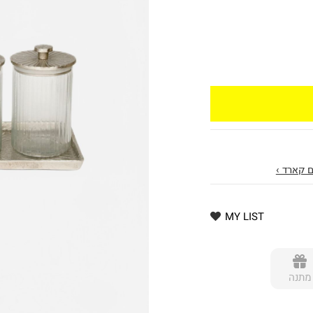
 קארד ›
MY LIST
מתנה