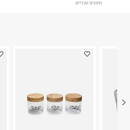
נתונים טכניים
לבחירת בשיטת המשלוח המתאימה לכם,
נא ללחוץ כאן
הזמנתם והתחרטתם?
הרכב בד/חומר
:
זכוכית+מתכת
₪) לזמן מוגבל! חינם בהזמנות מעל 500 ₪.
לפרטים נא
ארץ ייצור
:
הודו
ניתן גם להחזיר את החבילה דרך דואר ישראל ללא תשל
היבואן
כאן
.
מ.י.ד גוליאן
מלך חסן השני 12, קריית עקרון.
לפני החזרת החבילה, חשוב להדביק את מדבקת הגוביי
ח.פ. 515004869
במקום בו הודבקה הכתובת שלכם.
פריטים שבירים יש להחזיר עם שליח דרך ממשק ההחז
בהתאם לתנאי השימוש.
חשוב לשים לב:
1. לא ניתן להחזיר פריטים שבירים דרך הדואר.
2. לא ניתן להחזיר חולצות בי"ס מודפסות בהדפסה אישית.
3. מוצרי טיפוח ניתן להחזיר סגורים באריזתם המקורית
להחזיר לקים.