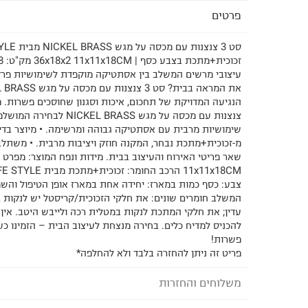
פרטים
עיצובי מרשים המשלב בין אסתטיקה מוקפדת לשימושיות פרק
צנצנות עם מכסה על מגש L BRASS
שימושיות מרבית עם אסתטיקה גבוהה ומרשימה. • מיוצר בדי
מ-זכוכית+מתכת נבחר, המקנה חוזק ויציבות מרבית. • משתל
צבע: כסף כמות במארז: יחידה אחת במארז אופן הטיפול והשמ
המשלב חומרים שונים: את חלקי הזכוכית/קריסטל יש לנקות ב
עדין; את חלקי המתכת לנקות במטלית רכה ולייבש היטב. אין 
להכניס למדיח כלים. בחירה מנצחת לעיצוב הבית – הזמינו כע
פשרות!
פריט זה ניתן להחזרה בלבד ולא להחלפה*
משלוחים והחזרות