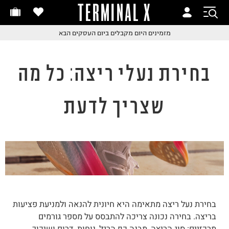
TERMINAL X
זמינים היום
זמינים היום
מזמינים היום
מקבלים ביום העסקים הבא
קבלים ביום העסקים הבא
קבלים ביום העסקים הבא
חלפות והחזרות בקליק
בחירת נעלי ריצה: כל מה
ם שליח עד הבית!
שלוח עד הבית החל מ₪9.9
שצריך לדעת
שלוח חינם מעל ₪249
בחירת נעל ריצה מתאימה היא חיונית להנאה ולמניעת פציעות
בריצה. בחירה נכונה צריכה להתבסס על מספר גורמים
מרכזיים: סוג הריצה, מבנה כף הרגל, נוחות, דרופ ושיכוך.