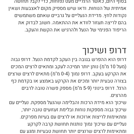
בסוף היום, כאשר הרגליים מעט נפוחות, כדי לקבל תחושה
אמיתית של הנוחות. ודאו שיש מספיק מקום לאצבעות ושאין
נקודות לחץ. מדידת הנעליים על גרביים שאתם משתמשים
בהם לריצה תעזור לוודא את ההתאמה. חשוב לבדוק את
הריפוד הפנימי של הנעל ולהרגיש את הקשת והעקב.
דרופ ושיכוך
דרופ הוא ההפרש בגובה בין העקב לקדמת הנעל. דרופ גבוה
(מעל 10 מ"מ) נותן יותר תמיכה לעקב ומתאים לרצים המכים
את הקרקע בעקב. דרופ נמוך (0-4 מ"מ) מתאים לרצים שרצים
בצורה טבעית יותר ומכים את הקרקע באמצע או בקדמת כף
הרגל. דרופ בינוני (5-9 מ"מ) מספק פשרה טובה לרבים
מהרצים.
שיכוך הוא מידת הרכות והבלימה שהנעל מספקת. נעליים עם
שיכוך גבוה מספקות נוחות ובלימת זעזועים טובה יותר,
ומתאימות לריצות ארוכות או לרצים עם בעיות מפרקים.
נעליים עם שיכוך נמוך נותנות תחושת קרבה לקרקע
ומתאימות לרצים שרוצים יותר תחושת טבעיות ומגע עם