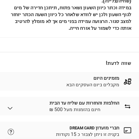
(שחיה/צלילה).
במידה וכתר כיוון השעון נשאר פתוח, תיתכן חדירה של מים
לגוף השעון ולכן יש לוודא שלאחר כל כיוון השעה הכתר יוחזר
למצב סגור. הרצועה עמידה בפני מים אך לא מומלץ להרטיב
אותה כדי לשמור על אורח חייה.
שווה לדעת!
מזמינים היום
מקבלים ביום העסקים הבא
החלפות והחזרות עם שליח עד הבית
₪ חינם בהזמנות מעל 500
חברי מועדון
DREAM CARD
לבחירת בשיטת המשלוח המתאימה לכם,
נא ללחוץ כאן.
בקניה זו ניתן לצבור כ 15 נקודות
הזמנתם והתחרטתם?