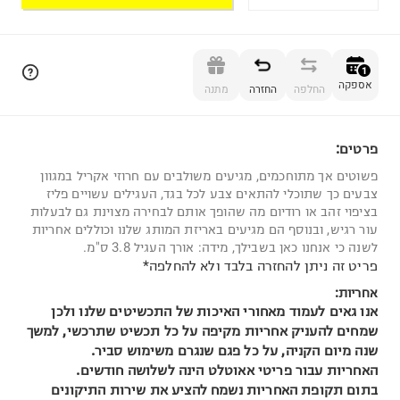
הוספה לסל
1
אספקה
החלפה
החזרה
מתנה
פרטים:
1
פשוטים אך מתוחכמים, מגיעים משולבים עם חרוזי אקריל במגוון
צבעים כך שתוכלי להתאים צבע לכל בגד, העגילים עשויים פליז
בציפוי זהב או רודיום מה שהופך אותם לבחירה מצוינת גם לבעלות
עור רגיש, ובנוסף הם מגיעים באריזת המותג שלנו וכוללים אחריות
לשנה כי אנחנו כאן בשבילך, מידה: אורך העגיל 3.8 ס"מ.
פריט זה ניתן להחזרה בלבד ולא להחלפה*
אחריות:
אנו גאים לעמוד מאחורי האיכות של התכשיטים שלנו ולכן
שמחים להעניק אחריות מקיפה על כל תכשיט שתרכשי, למשך
שנה מיום הקניה, על כל פגם שנגרם משימוש סביר.
האחריות עבור פריטי אאוטלט הינה לשלושה חודשים.
בתום תקופת האחריות נשמח להציע את שירות התיקונים