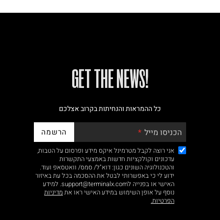
!GET THE NEWS
כל ההמראות והנחיתות בקרוב אצלכם
הרשמה
הכניסו מייל
אני רוצה לקבל מטרמינל איקס מידע ופרסום על הטבות,
עדכונים וקולקציות חדשות באמצעי התקשרות
והטכנולוגיה השונים כגון: דוא"ל/ סמס/ וואטסאפ ועוד.
ידוע לי כי באפשרותי לבטל את ההסכמה בכל עת באיזור
האישי או בפנייה לsupport@terminalx.com. למידע
נוסף על אופן השימוש במידע האישי ראו את
מדיניות
הפרטיות.