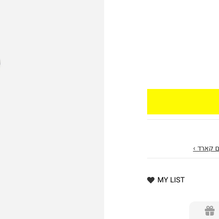
 קארד ›
MY LIST