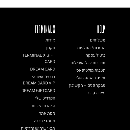
TERMINAL X
HELP
משלוחים
אודות
החזרות/ החלפות
תקנון
ביטול עסקה
TERMINAL X GIFT
CARD
תשובות לכל השאלות
DREAM CARD
הטבות מולטיפאס
כרטיס אשראי
איפה ההזמנה שלי
DREAM CARD VIP
מבקר פנים – מקשיבון
DREAM GIFTCARD
יצירת קשר
הקרדיט שלי
הצהרת נגישות
מפת אתר
מסמכי חברה
תנאי שימוש ומדיניות