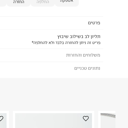
אספקה
החלפה
החזרה
פרטים
תליון לב בשילוב שיבוץ
פריט זה ניתן להחזרה בלבד ולא להחלפה*
משלוחים והחזרות
נתונים טכניים
לבחירת בשיטת המשלוח המתאימה לכם,
נא ללחוץ כאן
הזמנתם והתחרטתם?
הרכב בד/חומר
:
סינטטי
₪) לזמן מוגבל! חינם בהזמנות מעל 500 ₪.
לפרטים נא
ארץ ייצור
:
סין
ניתן גם להחזיר את החבילה דרך דואר ישראל ללא תשל
היבואן
כאן
.
טרמינל איקס אונליין בע"מ
בית פוקס-רח' החרמון
לפני החזרת החבילה, חשוב להדביק את מדבקת הגוביי
קריית שדה התעופה