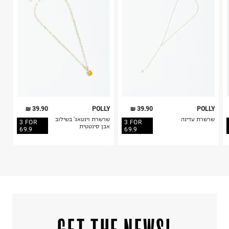
קריית שדה התעופה
4. לא ניתן להחזיר ויטמינים ותוספי תזונה.
ח.פ. 515722536
5. יש להחזיר את כל הפריטים עם התוויות.
6. נעליים ניתן להחזיר רק בקופסתם המקורית בלבד.
39.90 ₪
POLLY
39.90 ₪
POLLY
שרשרת עדינה
שרשרת וינטאג' בשילוב
3 FOR
3 FOR
אבן סינטטית
69.9
69.9