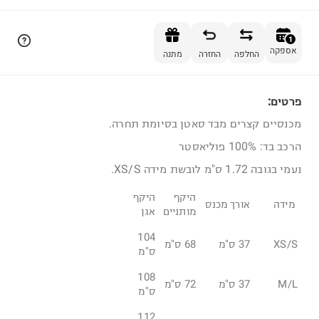
הוספה לסל
1
אספקה
החלפה
החזרה
מתנה
פרטים:
1
מכנסיים קצרים מבד סאטן בסיומת תחרה.
הרכב בד: 100% פוליאסטר
נעמי בגובה 1.72 ס"מ לובשת מידה XS/S.
היקף
היקף
מידה
אורך מכנס
מותניים
אגן
104
XS/S
37 ס"מ
68 ס"מ
ס"מ
108
M/L
37 ס"מ
72 ס"מ
ס"מ
112