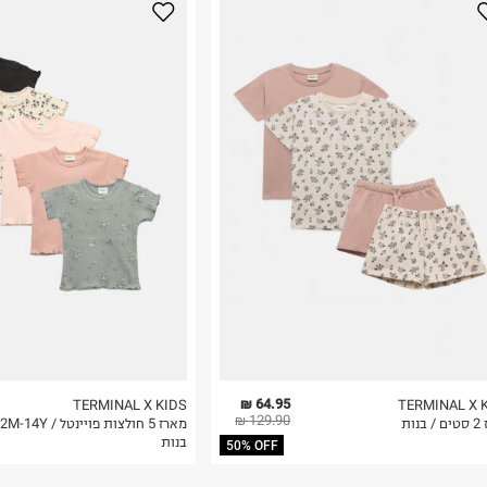
נא על גבי החבילה
רות באתר בלבד
 בלבד. לא ניתן
64.95 ₪
TERMINAL X KIDS
TERMINAL X 
129.90 ₪
נות
מארז 5 חולצות פו
בנות
50% OFF