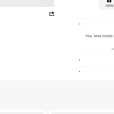
מתנה
whatsapp
facebook
pinterest
ם ומפתח צוואר עגול
copy link
ה
.
החזרות / החלפות בקליק עם שליח עד הבית ב-14.9 ₪ (במקום ב-19.9
 ללחוץ כאן
.
ום.
למידע נא ללחוץ