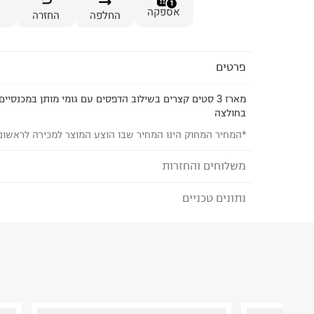
1
אספקה
החלפה
החזרה
פרטים
מארז 3 סטים קצרים בשילוב הדפסים עם גומי מותן במכנסיי
בחולצה
*המחיר המחוק הינו המחיר שבו הוצע המוצר למכירה לראשונ
משלוחים והחזרות
נתונים טכניים
לבחירת בשיטת המשלוח המתאימה לכם,
נא ללחוץ כאן
הזמנתם והתחרטתם?
הרכב בד/חומר
:
100% Cotton
₪) לזמן מוגבל! חינם בהזמנות מעל 500 ₪.
לפרטים נא
ארץ ייצור
:
סין
ניתן גם להחזיר את החבילה דרך דואר ישראל ללא תשל
הוראות כביסה
כאן
.