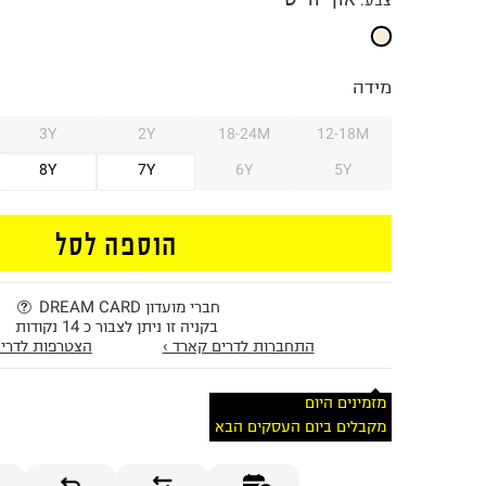
צבע
:
מידה
3Y
2Y
18-24M
12-18M
8Y
7Y
6Y
5Y
הוספה לסל
חברי מועדון DREAM CARD
בקניה זו ניתן לצבור כ 14 נקודות
התחברות לדרים קארד ›
הצטרפות לדרים
מזמינים היום
מקבלים ביום העסקים הבא