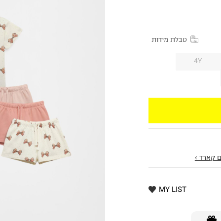
טבלת מידות
4Y
 קארד ›
MY LIST