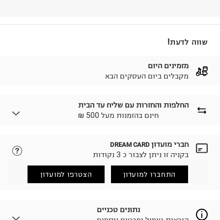
שווה לדעת!
מזמינים היום
מקבלים ביום העסקים הבא
החלפות והחזרות עם שליח עד הבית
₪ חינם בהזמנות מעל 500
חברי מועדון
DREAM CARD
לבחירת בשיטת המשלוח המתאימה לכם,
נא ללחוץ כאן.
בקניה זו ניתן לצבור כ 3 נקודות
הזמנתם והתחרטתם?
החזרות / החלפות בקליק עם שליח עד הבית ב-14.9 ₪
התחברו למועדון
הצטרפו למועדון
(במקום ב-19.9 ₪) לזמן מוגבל! חינם בהזמנות מעל 500 ₪.
לפרטים נא ללחוץ כאן
.
ניתן גם להחזיר את החבילה דרך דואר ישראל ללא תשלום.
נתונים טכניים
למידע נא ללחוץ כאן
.
הוראות טיפול ופרטים נוספים